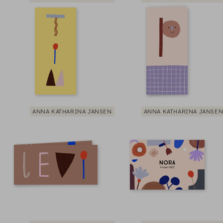
ANNA KATHARINA JANSEN
ANNA KATHARINA JANSE