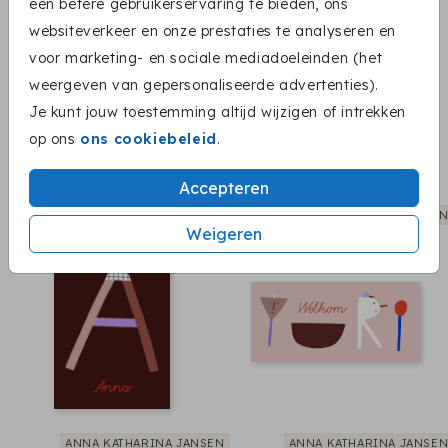
een betere gebruikerservaring te bieden, ons
websiteverkeer en onze prestaties te analyseren en
voor marketing- en sociale mediadoeleinden (het
weergeven van gepersonaliseerde advertenties).
Je kunt jouw toestemming altijd wijzigen of intrekken
op ons
ons cookiebeleid
.
Accepteren
ANNA KATHARINA JANSEN
ANNA KATHARINA JANSE
Weigeren
ANNA KATHARINA JANSEN
ANNA KATHARINA JANSE