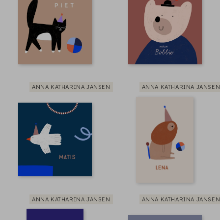
ANNA KATHARINA JANSEN
ANNA KATHARINA JANSE
ANNA KATHARINA JANSEN
ANNA KATHARINA JANSE