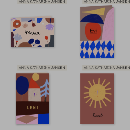
ANNA KATHARINA JANSEN
ANNA KATHARINA JANSE
ANNA KATHARINA JANSEN
ANNA KATHARINA JANSE