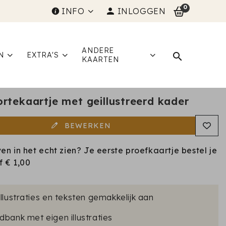
0
INFO
INLOGGEN
ANDERE
N
EXTRA'S
KAARTEN
rtekaartje met geillustreerd kader
BEWERKEN
ven in het echt zien? Je eerste proefkaartje bestel je
af
€ 1,00
illustraties en teksten gemakkelijk aan
dbank met eigen illustraties