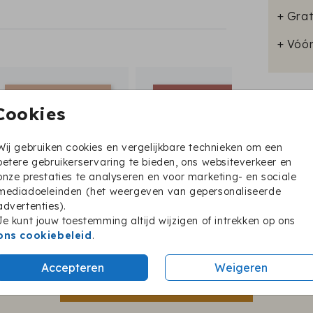
+ Grat
+ Vóó
Cookies
Format
Wij gebruiken cookies en vergelijkbare technieken om een
betere gebruikerservaring te bieden, ons websiteverkeer en
onze prestaties te analyseren en voor marketing- en sociale
mediadoeleinden (het weergeven van gepersonaliseerde
advertenties).
Je kunt jouw toestemming altijd wijzigen of intrekken op ons
ons cookiebeleid
.
Twijfel je nog?
Accepteren
Weigeren
BESTEL EEN PROEFKAARTJE