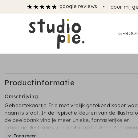
google reviews
•
door mij ge
GEBOOR
Productinformatie
Omschrijving
Geboortekaartje Eric met vrolijk getekend kader waa
naam is staat. In de typische kleuren van de illustrato
de beeldbank vind je meer unieke, fantasierijke en
grappige illustraties van de illustrator Anna Katharina
Jansen studiopie + anna katharina jansen
Toon meer