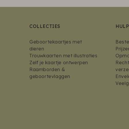
COLLECTIES
HULP
Geboortekaartjes met
Bestel
dieren
Prijz
Trouwkaarten met illustraties
Opmaa
Zelf je kaartje ontwerpen
Recht
Raamborden &
verz
geboortevlaggen
Envel
Veelg