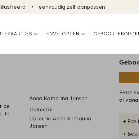
ïllustreerd
•
eenvoudig zelf aanpassen
TEKAARTJES
ENVELOPPEN
GEBOORTEBORDE
Geboo
Eerst e
Anna Katharina Jansen
al van
r de
Collectie
r. In
Collectie Anna Katharina
+ Pas 
Jansen
+ Beel