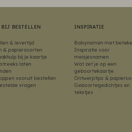
 BIJ BESTELLEN
INSPIRATIE
len & levertijd
Babynamen met beteke
en & papiersoorten
Inspiratie voor
khulp bij je kaartje
meisjesnamen
streeks laten
Wat zet je op een
enden
geboortekaartje
oppen vooruit bestellen
Ontwerptips & papierso
estelde vragen
Geboortegedichtjes en
tekstjes