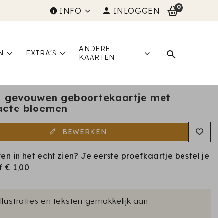
0
INFO
INLOGGEN
ANDERE
N
EXTRA'S
KAARTEN
jk gevouwen geboortekaartje met
acte bloemen
BEWERKEN
ven in het echt zien? Je eerste proefkaartje bestel je
af
€ 1,00
illustraties en teksten gemakkelijk aan