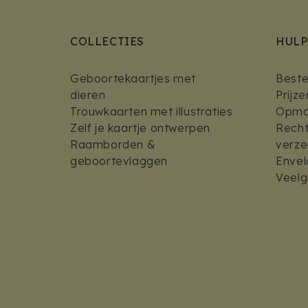
COLLECTIES
HULP
Geboortekaartjes met
Bestel
dieren
Prijz
Trouwkaarten met illustraties
Opmaa
Zelf je kaartje ontwerpen
Recht
Raamborden &
verz
geboortevlaggen
Envel
Veelg