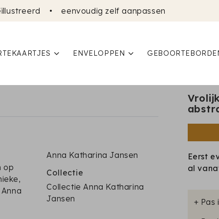
ïllustreerd
•
eenvoudig zelf aanpassen
TEKAARTJES
ENVELOPPEN
GEBOORTEBORDE
Vroli
abstr
Anna Katharina Jansen
Eerst e
n op
al van
Collectie
nieke,
Collectie Anna Katharina
r Anna
Jansen
+ Pas 