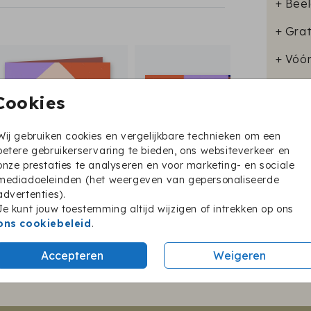
+ Beel
+ Grat
+ Vóó
Cookies
Wij gebruiken cookies en vergelijkbare technieken om een
Format
betere gebruikerservaring te bieden, ons websiteverkeer en
onze prestaties te analyseren en voor marketing- en sociale
mediadoeleinden (het weergeven van gepersonaliseerde
advertenties).
Je kunt jouw toestemming altijd wijzigen of intrekken op ons
ons cookiebeleid
.
Twijfel je nog?
Accepteren
Weigeren
BESTEL EEN PROEFKAARTJE