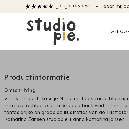
google reviews
•
door mij ge
GEBOOR
Productinformatie
Omschrijving
Vrolijk geboortekaartje Maria met abstracte bloeme
een roze achtegrond In de beeldbank vind je meer u
fantasierijke en grappige illustraties van de illustrato
Katharina Jansen studiopie + anna katharina jansen