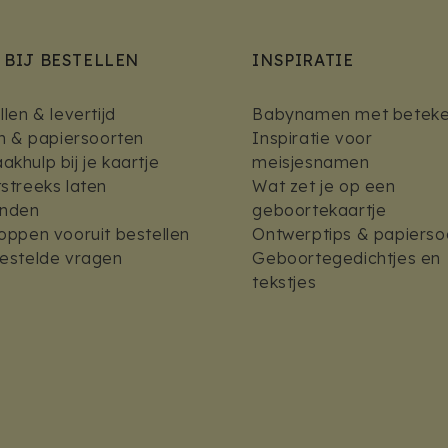
 BIJ BESTELLEN
INSPIRATIE
len & levertijd
Babynamen met beteke
en & papiersoorten
Inspiratie voor
khulp bij je kaartje
meisjesnamen
streeks laten
Wat zet je op een
enden
geboortekaartje
oppen vooruit bestellen
Ontwerptips & papierso
estelde vragen
Geboortegedichtjes en
tekstjes