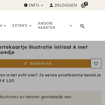
0
INFO
INLOGGEN
ANDERE
N
EXTRA'S
KAARTEN
tekaartje illustratie initiaal A met
hoedje
BEWERKEN
ven in het echt zien? Je eerste proefkaartje bestel je
af
€ 1,00
illustraties en teksten gemakkelijk aan