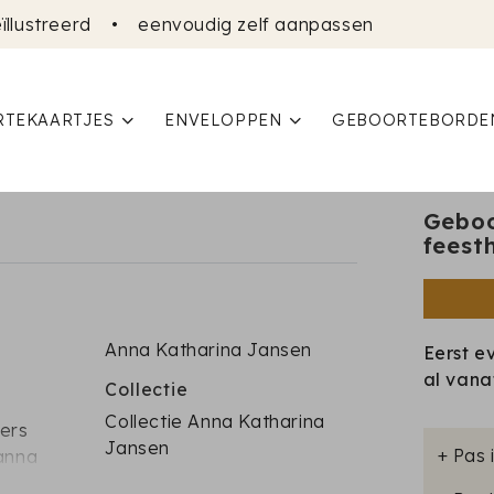
ïllustreerd
•
eenvoudig zelf aanpassen
TEKAARTJES
ENVELOPPEN
GEBOORTEBORDE
Geboor
feest
Anna Katharina Jansen
Eerst e
al van
Collectie
Collectie Anna Katharina
ters
Jansen
+ Pas 
 anna