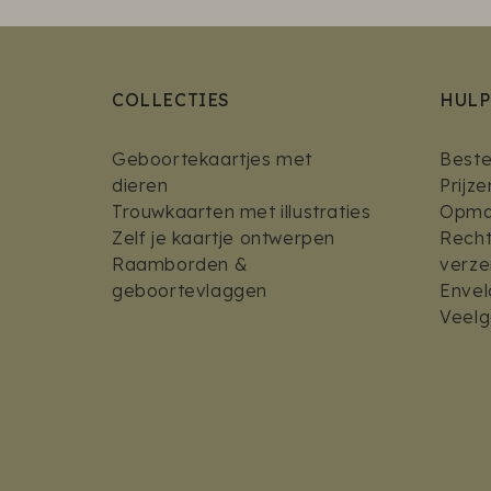
COLLECTIES
HULP
Geboortekaartjes met
Bestel
dieren
Prijz
Trouwkaarten met illustraties
Opmaa
Zelf je kaartje ontwerpen
Recht
Raamborden &
verz
geboortevlaggen
Envel
Veelg