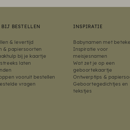
 BIJ BESTELLEN
INSPIRATIE
len & levertijd
Babynamen met beteke
en & papiersoorten
Inspiratie voor
khulp bij je kaartje
meisjesnamen
streeks laten
Wat zet je op een
enden
geboortekaartje
oppen vooruit bestellen
Ontwerptips & papierso
estelde vragen
Geboortegedichtjes en
tekstjes