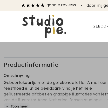
google reviews
•
door mij ge
GEBOOR
Productinformatie
Omschrijving
Geboortekaartje met de getekende letter A met een
feesthoedje. In de beeldbank vind je het hele
geïllustreerde alfabet en grappige illustraties van let
van de illustrator Anna Katharina Jansen studiopie +
katharina jansen
Toon meer