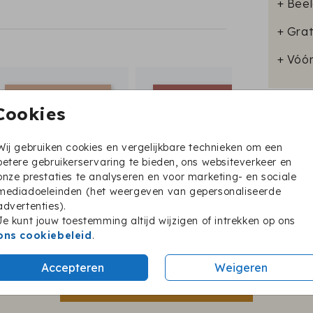
+ Beel
+ Grat
+ Vóó
Cookies
Format
Wij gebruiken cookies en vergelijkbare technieken om een
betere gebruikerservaring te bieden, ons websiteverkeer en
onze prestaties te analyseren en voor marketing- en sociale
mediadoeleinden (het weergeven van gepersonaliseerde
advertenties).
Je kunt jouw toestemming altijd wijzigen of intrekken op ons
ons cookiebeleid
.
Twijfel je nog?
Accepteren
Weigeren
BESTEL EEN PROEFKAARTJE