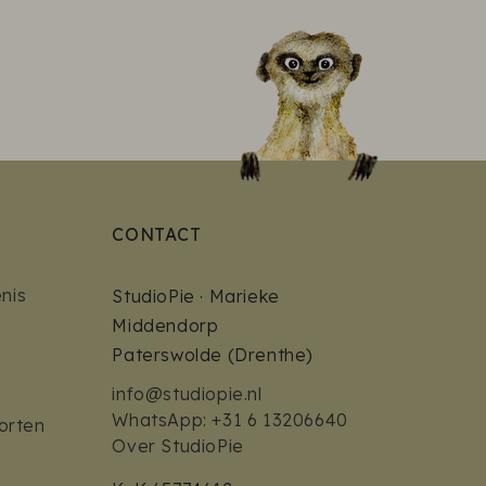
CONTACT
nis
StudioPie · Marieke
Middendorp
Paterswolde (Drenthe)
info@studiopie.nl
WhatsApp: +31 6 13206640
orten
Over StudioPie