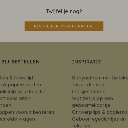
Twijfel je nog?
BESTEL EEN PROEFKAARTJE
 BIJ BESTELLEN
INSPIRATIE
len & levertijd
Babynamen met beteke
en & papiersoorten
Inspiratie voor
khulp bij je kaartje
meisjesnamen
streeks laten
Wat zet je op een
enden
geboortekaartje
oppen vooruit bestellen
Ontwerptips & papierso
estelde vragen
Geboortegedichtjes en
tekstjes