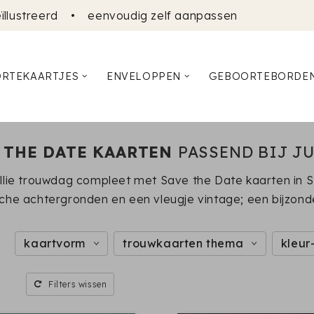
ïllustreerd
•
eenvoudig zelf aanpassen
RTEKAARTJES
ENVELOPPEN
GEBOORTEBORDE
 THE DATE KAARTEN
PASSEND BIJ J
llie trouwdag compleet met Save the Date kaarten in Studi
che achtergronden en een vleugje vintage; een bijzonder
kaartvorm
trouwkaarten thema
kleur
Filters wissen