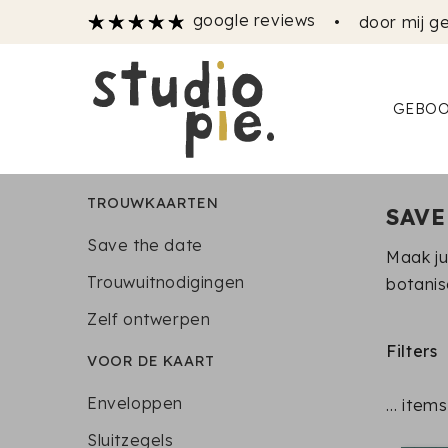
google reviews
•
door mij ge
GEBOO
TROUWKAARTEN
SAVE
Save the date
Maak ju
Trouwuitnodigingen
botanis
Zelf ontwerpen
Filters
VOOR DE KAART
Enveloppen
…
items
Sluitzegels