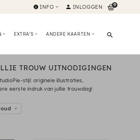
0
INFO
INLOGGEN
N
EXTRA'S
ANDERE KAARTEN
ULLIE TROUW UITNODIGINGEN
oPie-stijl: originele illustraties,
e eerste indruk van jullie trouwdag!
-oud