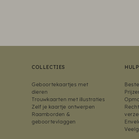
COLLECTIES
HULP
Geboortekaartjes met
Bestel
dieren
Prijz
Trouwkaarten met illustraties
Opmaa
Zelf je kaartje ontwerpen
Recht
Raamborden &
verz
geboortevlaggen
Envel
Veelg