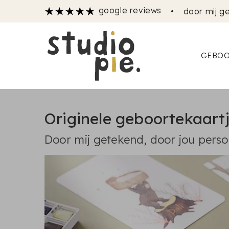
google reviews
•
door mij ge
GEBOO
Originele geboortekaartje
Door mij getekend, door jou pers