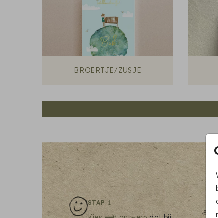
BROERTJE/ZUSJE
STAP 1
Kies een ontwerp
dat bij