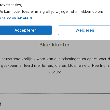
advertenties).
illustraties eenvoudig aan in
papier en kleuren te
de editor.
bekijken.
Je kunt jouw toestemming altijd wijzigen of intrekken op ons
ons cookiebeleid
.
Accepteren
Weigeren
Blije klanten
ontzettend vrolijk ik word van alle tekeningen en opties voor de
geëxperimenteerd met letters, dieren, bloemen etc. Heerlijk! :)
- Laura
t