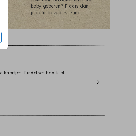
baby geboren? Plaats dan
je definitieve bestelling.
 kaartjes. Eindeloos heb ik al