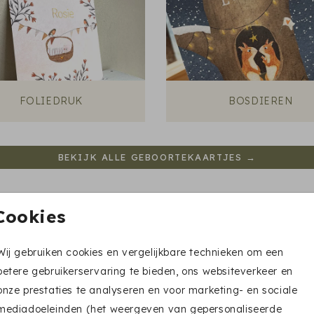
FOLIEDRUK
BOSDIEREN
BEKIJK ALLE GEBOORTEKAARTJES →
Cookies
Zo ontwerp je jullie geboortekaartje
Wij gebruiken cookies en vergelijkbare technieken om een
betere gebruikerservaring te bieden, ons websiteverkeer en
onze prestaties te analyseren en voor marketing- en sociale
STAP 2
STAP 3
mediadoeleinden (het weergeven van gepersonaliseerde
Pas naam, tekst en
Bestel een
proefkaartje