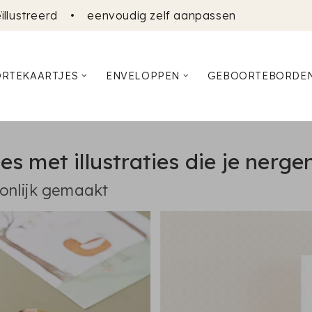
ïllustreerd
•
eenvoudig zelf aanpassen
RTEKAARTJES
ENVELOPPEN
GEBOORTEBORDE
s met illustraties die je nerge
oonlijk gemaakt