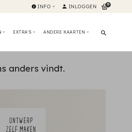
0
INFO
INLOGGEN
N
EXTRA'S
ANDERE KAARTEN
ns anders vindt.