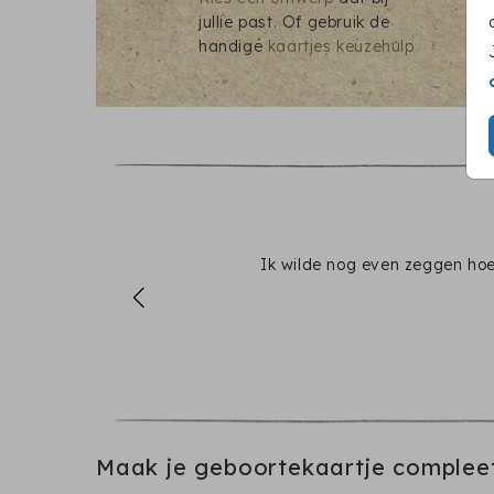
jullie past. Of gebruik de
handige
kaartjes keuzehulp
Ik wilde nog even zeggen hoe 
Maak je geboortekaartje complee