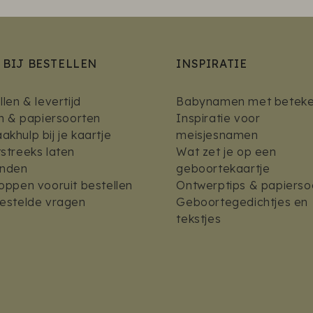
 BIJ BESTELLEN
INSPIRATIE
len & levertijd
Babynamen met beteke
en & papiersoorten
Inspiratie voor
khulp bij je kaartje
meisjesnamen
streeks laten
Wat zet je op een
enden
geboortekaartje
oppen vooruit bestellen
Ontwerptips & papierso
estelde vragen
Geboortegedichtjes en
tekstjes