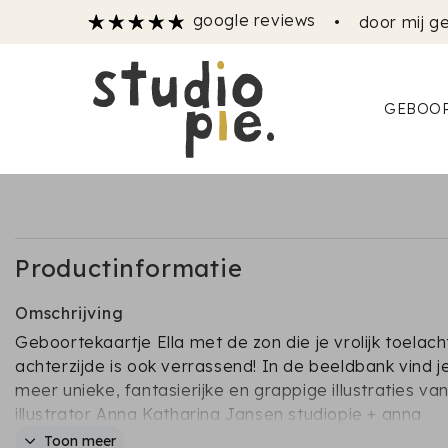
google reviews
•
door mij ge
GEBOOR
Productinformatie
Omschrijving
Geboortekaartje Ella met de zon die je vrolijk toelach
achterzijde is ook verrassend! In de beeldbank vind j
meer unieke, fantasierijke en grappige illustraties va
illustrator Anna Katharina Jansen studiopie + anna
katharina jansen
Toon meer