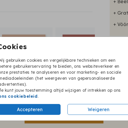
+ Beel
+ Grat
+ Vóó
Cookies
Format
Wij gebruiken cookies en vergelijkbare technieken om een
betere gebruikerservaring te bieden, ons websiteverkeer en
onze prestaties te analyseren en voor marketing- en sociale
mediadoeleinden (het weergeven van gepersonaliseerde
advertenties).
Je kunt jouw toestemming altijd wijzigen of intrekken op ons
ons cookiebeleid
.
Twijfel je nog?
Accepteren
Weigeren
BESTEL EEN PROEFKAARTJE