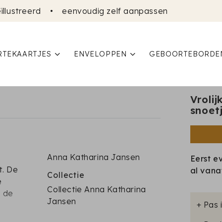
ïllustreerd
•
eenvoudig zelf aanpassen
TEKAARTJES
ENVELOPPEN
GEBOORTEBORDE
Vroli
snoet
Anna Katharina Jansen
Eerst e
t. De
al van
Collectie
e
Collectie Anna Katharina
n de
Jansen
+ Pas 