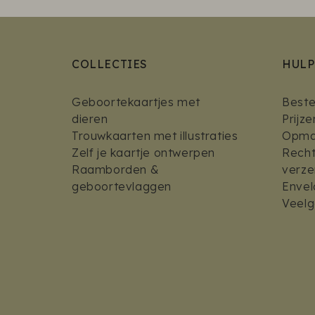
COLLECTIES
HULP
Geboortekaartjes met
Bestel
dieren
Prijz
Trouwkaarten met illustraties
Opmaa
Zelf je kaartje ontwerpen
Recht
Raamborden &
verz
geboortevlaggen
Envel
Veelg