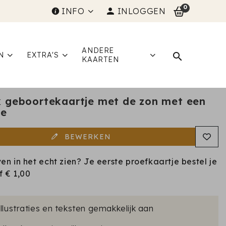
0
INFO
INLOGGEN
ANDERE
N
EXTRA'S
KAARTEN
jk geboortekaartje met de zon met een
je
BEWERKEN
ven in het echt zien? Je eerste proefkaartje bestel je
af
€ 1,00
illustraties en teksten gemakkelijk aan