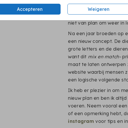
ben met mezelf langs de
Accepteren
Weigeren
aantal
verkooppunten al
niet van plan om weer in 
Na een jaar broeden op e
een nieuw concept. De di
grote letters en de diere
want dit
mix en match-
pr
maat te laten ontwerpen
website waarbij mensen z
een logische volgende st
Ik heb er plezier in om me
nieuw plan en ben ik altijd
voeren. Neem vooral een k
of een opmerking hebt, 
instagram
voor tips en ink