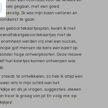
 winkels gegaan, met een goed
s gevolg.
Ik was mijn baan verloren en
loondienst te gaan.
en geboortekaartjesplan, kwam ik met
erenalfabetgeboortekaartjes met de
n eromheen werden vrij snel een succes,
incipe gaf mensen de kans een kaart op
 zonder hoge ontwerpkosten. Deze nieuwe
elf hun kaartjes kunnen ontwerpen was
ap.
 steeds te ontwikkelen, zo heb ik altijd een
 weer iets in mijn schild aan het
ijkje en als je vragen, suggesties, ideeen
dan
hoor
ik graag van je! En
volg me op
ijkjes!