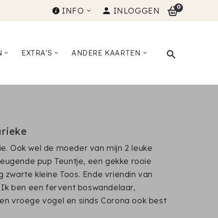
0
INFO
INLOGGEN
N
EXTRA'S
ANDERE KAARTEN
arieke
ie. Ook wel de moeder van mijn 2 leuke
eugende pup Teuntje, een gekke rooie
 zwarte kleine Toos. Ende vriendin van
. Ik ben een fervent boswandelaar,
een vroege vogel en sinds Corona ook best