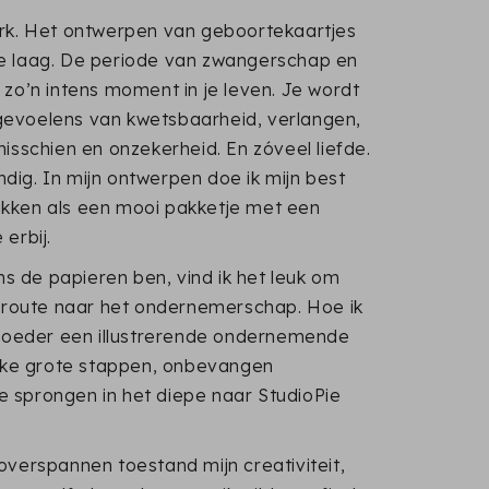
erk. Het ontwerpen van geboortekaartjes
re laag. De periode van zwangerschap en
 zo’n intens moment in je leven. Je wordt
gevoelens van kwetsbaarheid, verlangen,
misschien en onzekerheid. En zóveel liefde.
dig. In mijn ontwerpen doe ik mijn best
akken als een mooi pakketje met een
 erbij.
gens de papieren ben, vind ik het leuk om
jn route naar het ondernemerschap. Hoe ik
oeder een illustrerende ondernemende
ke grote stappen, onbevangen
e sprongen in het diepe naar StudioPie
 overspannen toestand mijn creativiteit,