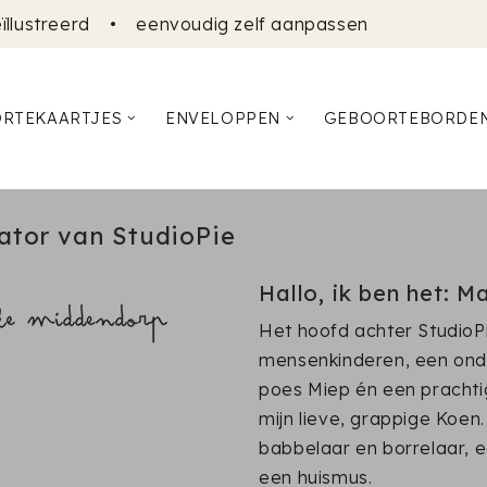
ïllustreerd
•
eenvoudig zelf aanpassen
RTEKAARTJES
ENVELOPPEN
GEBOORTEBORDE
ator van StudioPie
Hallo, ik ben het: M
Het hoofd achter StudioP
mensenkinderen, een ond
poes Miep én een prachtig
mijn lieve, grappige Koen
babbelaar en borrelaar, 
een huismus.