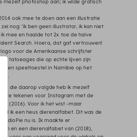
 mezelf photoshop aan; ik wilde grafisch
2014 ook mee te doen aan een illustratie
zei nog: 'ik ben geen illustrator, ik kan niet
ik mee en haalde tot 2x toe de halve
Talent Search. Hoera, dat gaf vertrouwen!
logo voor de Amerikaanse schrijfster
r tatoeages die op echte lijven zijn
r een speeltoestel in Namibie op het
uka.
gte die daarop volgde heb ik mezelf
ier te tekenen voor Instagram met de
s (2016). Voor ik het wist -maar
had ik een heus dierenalfabet. Dit was de
 StudioPie nu is. Ik maakte er
arten en een dierenalfabet van (2018),
der voor een voorraad voor de winkels en