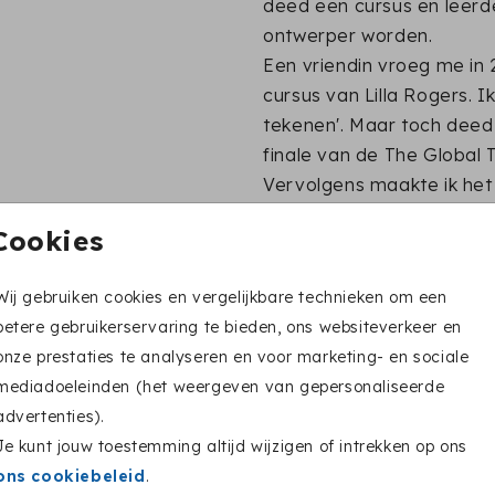
deed een cursus en leerde
ontwerper worden.
Een vriendin vroeg me in 
cursus van Lilla Rogers. Ik 
tekenen'. Maar toch deed 
finale van de The Global 
Vervolgens maakte ik het 
Karen Salmansohn, een paa
Cookies
gezet en een ontwerp voo
terrein van stichting Pend
Wij gebruiken cookies en vergelijkbare technieken om een
Tijdens de creatieve droo
betere gebruikerservaring te bieden, ons websiteverkeer en
'gedwongen' elke dag 1 d
onze prestaties te analyseren en voor marketing- en sociale
hashtag: #100daysofanimal
mediadoeleinden (het weergeven van gepersonaliseerde
minstens 26 dagen later- 
advertenties).
basis voor het bedrijf dat
Je kunt jouw toestemming altijd wijzigen of intrekken op ons
letterkaartjes, ansichtka
ons cookiebeleid
.
leende geld van mijn moe