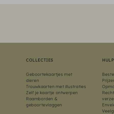
COLLECTIES
HULP
Geboortekaartjes met
Bestel
dieren
Prijz
Trouwkaarten met illustraties
Opmaa
Zelf je kaartje ontwerpen
Recht
Raamborden &
verz
geboortevlaggen
Envel
Veelg