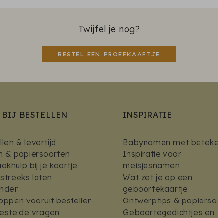
Twijfel je nog?
BESTEL EEN PROEFKAARTJE
 BIJ BESTELLEN
INSPIRATIE
len & levertijd
Babynamen met beteke
en & papiersoorten
Inspiratie voor
khulp bij je kaartje
meisjesnamen
streeks laten
Wat zet je op een
enden
geboortekaartje
oppen vooruit bestellen
Ontwerptips & papierso
estelde vragen
Geboortegedichtjes en