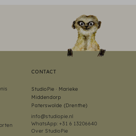
CONTACT
nis
StudioPie · Marieke
Middendorp
Paterswolde (Drenthe)
info@studiopie.nl
WhatsApp: +31 6 13206640
orten
Over StudioPie