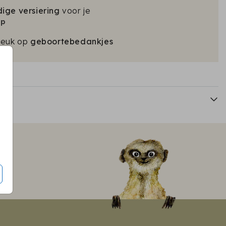
ige versiering
voor je
sluitzegel
op
leuk op
geboortebedankjes