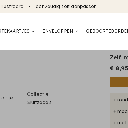
ïllustreerd
•
eenvoudig zelf aanpassen
TEKAARTJES
ENVELOPPEN
GEBOORTEBORDE
Zelf m
€ 8,9
Collectie
 op je
+ rond
Sluitzegels
+ maa
+ met