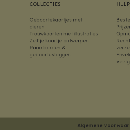
COLLECTIES
HULP
Geboortekaartjes met
Bestel
dieren
Prijz
Trouwkaarten met illustraties
Opmaa
Zelf je kaartje ontwerpen
Recht
Raamborden &
verz
geboortevlaggen
Envel
Veelg
Algemene voorwaar