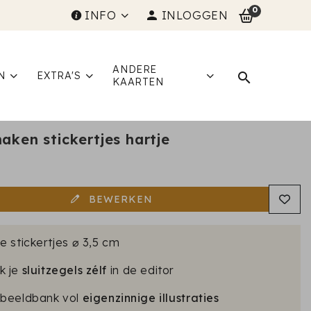
0
INFO
INLOGGEN
ANDERE
N
EXTRA'S
KAARTEN
aken stickertjes hartje
5
BEWERKEN
e stickertjes ⌀ 3,5 cm
k je
sluitzegels zélf
in de editor
 beeldbank vol
eigenzinnige illustraties