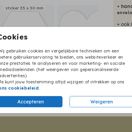
+
hand
sticker 35 x 30 mm
envel
+ ook 
Cookies
Wij gebruiken cookies en vergelijkbare technieken om een
betere gebruikerservaring te bieden, ons websiteverkeer en
Prijzen
onze prestaties te analyseren en voor marketing- en sociale
mediadoeleinden (het weergeven van gepersonaliseerde
advertenties).
Je kunt jouw toestemming altijd wijzigen of intrekken op ons
Twijfel je nog?
ons cookiebeleid
.
BESTEL EEN PROEFKAARTJE
Accepteren
Weigeren