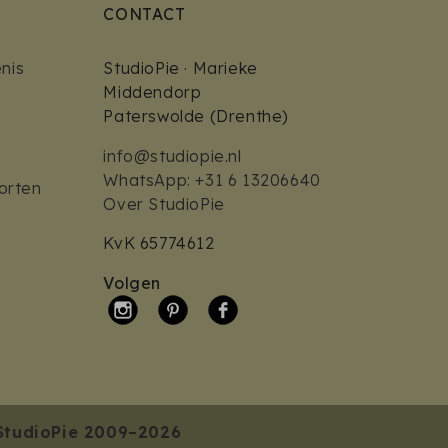
CONTACT
nis
StudioPie · Marieke
Middendorp
Paterswolde (Drenthe)
info@studiopie.nl
WhatsApp: +31 6 13206640
orten
Over StudioPie
KvK 65774612
Volgen
StudioPie 2009–2026