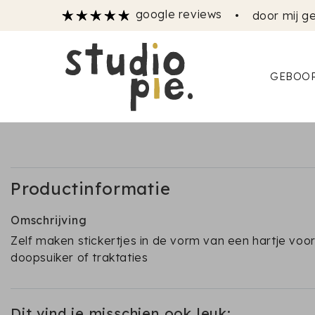
google reviews
•
door mij ge
GEBOOR
Productinformatie
Omschrijving
Zelf maken stickertjes in de vorm van een hartje voor
doopsuiker of traktaties
Dit vind je misschien ook leuk: