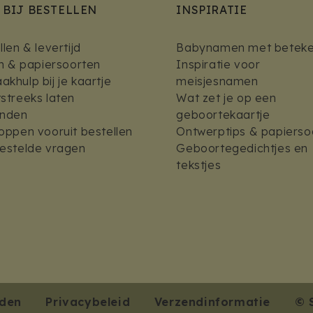
 BIJ BESTELLEN
INSPIRATIE
len & levertijd
Babynamen met beteke
en & papiersoorten
Inspiratie voor
khulp bij je kaartje
meisjesnamen
streeks laten
Wat zet je op een
enden
geboortekaartje
oppen vooruit bestellen
Ontwerptips & papierso
estelde vragen
Geboortegedichtjes en
tekstjes
den
Privacybeleid
Verzendinformatie
© 