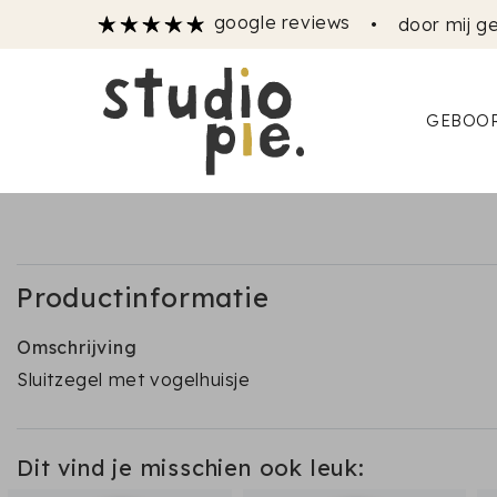
google reviews
•
door mij ge
GEBOOR
Productinformatie
Omschrijving
Sluitzegel met vogelhuisje
Dit vind je misschien ook leuk: