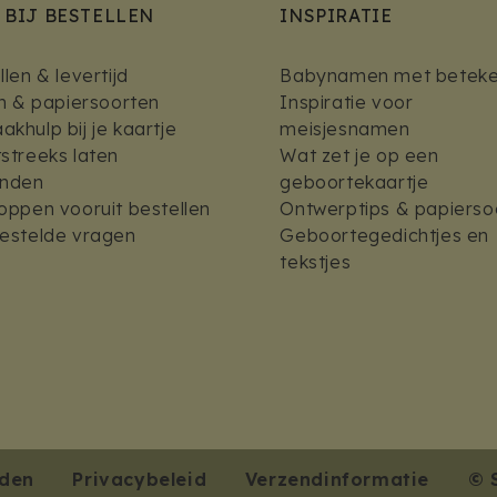
 BIJ BESTELLEN
INSPIRATIE
len & levertijd
Babynamen met beteke
en & papiersoorten
Inspiratie voor
khulp bij je kaartje
meisjesnamen
streeks laten
Wat zet je op een
enden
geboortekaartje
oppen vooruit bestellen
Ontwerptips & papierso
estelde vragen
Geboortegedichtjes en
tekstjes
den
Privacybeleid
Verzendinformatie
© 