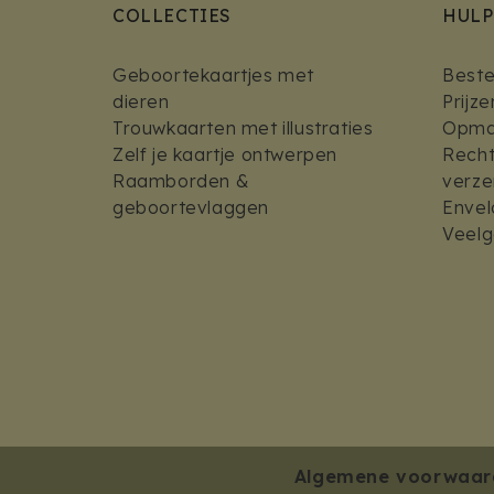
COLLECTIES
HULP
Geboortekaartjes met
Bestel
dieren
Prijz
Trouwkaarten met illustraties
Opmaa
Zelf je kaartje ontwerpen
Recht
Raamborden &
verz
geboortevlaggen
Envel
Veelg
Algemene voorwaar