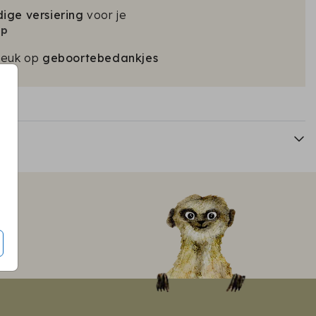
ige versiering
voor je
op
leuk op
geboortebedankjes