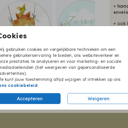
+
hand
envel
+ ook 
Cookies
Wij gebruiken cookies en vergelijkbare technieken om een
betere gebruikerservaring te bieden, ons websiteverkeer en
Prijzen
onze prestaties te analyseren en voor marketing- en sociale
mediadoeleinden (het weergeven van gepersonaliseerde
advertenties).
Je kunt jouw toestemming altijd wijzigen of intrekken op ons
Twijfel je nog?
ons cookiebeleid
.
BESTEL EEN PROEFKAARTJE
Accepteren
Weigeren