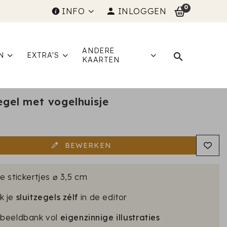
0
INFO
INLOGGEN
ANDERE
N
EXTRA'S
KAARTEN
egel met vogelhuisje
5
BEWERKEN
e stickertjes ⌀ 3,5 cm
k je
sluitzegels zélf
in de editor
 beeldbank vol
eigenzinnige illustraties