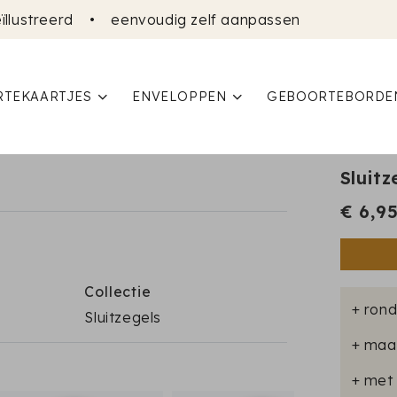
ïllustreerd
•
eenvoudig zelf aanpassen
TEKAARTJES
ENVELOPPEN
GEBOORTEBORDE
Sluitz
€ 6,9
Collectie
+ rond
Sluitzegels
+ maa
+ met