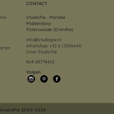
CONTACT
nis
StudioPie · Marieke
Middendorp
Paterswolde (Drenthe)
info@studiopie.nl
WhatsApp: +31 6 13206640
orten
Over StudioPie
KvK 65774612
Volgen
StudioPie 2009–2026