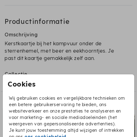
Productinformatie
Omschrijving
Kerstkaartje bij het kampvuur onder de
sterrenhemel, met beer en eekhoorntjes. Je
past dit kaartje gemakkelijk zelf aan.
Collectie
Cookies
Kerstkaartjes met dieren
Wij gebruiken cookies en vergelijkbare technieken om
Dit vind je misschien ook leuk:
een betere gebruikerservaring te bieden, ons
websiteverkeer en onze prestaties te analyseren en
voor marketing- en sociale mediadoeleinden (het
weergeven van gepersonaliseerde advertenties).
Je kunt jouw toestemming altijd wijzigen of intrekken
op ons
ons cookiebeleid
.