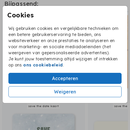
Bijpassend:
sluit
Cookies
Wij gebruiken cookies en vergelijkbare technieken om
een betere gebruikerservaring te bieden, ons
websiteverkeer en onze prestaties te analyseren en
voor marketing- en sociale mediadoeleinden (het
weergeven van gepersonaliseerde advertenties).
Je kunt jouw toestemming altijd wijzigen of intrekken
op ons
ons cookiebeleid
.
Accepteren
Weigeren
Dit vind je misschien ook leuk:
save the date kaart
save the 