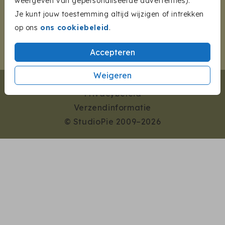
weergeven van gepersonaliseerde advertenties).
Je kunt jouw toestemming altijd wijzigen of intrekken
INSPIRATIE
op ons
ons cookiebeleid
.
CONTACT
Accepteren
Weigeren
Algemene voorwaarden
Privacybeleid
Verzendinformatie
© StudioPie 2009–2026