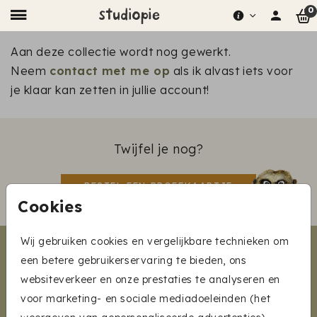
0
Aan deze collectie wordt nog gewerkt.
Neem
contact met me op
als ik alvast iets voor
je klaar kan zetten in jullie account!
Twijfel je nog?
BESTEL EEN PROEFKAARTJE
Cookies
Wij gebruiken cookies en vergelijkbare technieken om
COLLECTIES
een betere gebruikerservaring te bieden, ons
websiteverkeer en onze prestaties te analyseren en
voor marketing- en sociale mediadoeleinden (het
HULP BIJ BESTELLEN