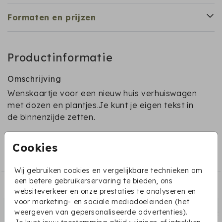
Formaten en prijzen
Productinformatie
Omschrijving
Wenskaartje voor een nieuw huis verhuiswagen
met dozen en plantjes.Je kunt je eigen tekst in
de binnenzijde zetten.
Collectie
Cookies
Wenskaarten met dieren
Wij gebruiken cookies en vergelijkbare technieken om
een betere gebruikerservaring te bieden, ons
Dit vind je misschien ook leuk:
websiteverkeer en onze prestaties te analyseren en
voor marketing- en sociale mediadoeleinden (het
weergeven van gepersonaliseerde advertenties).