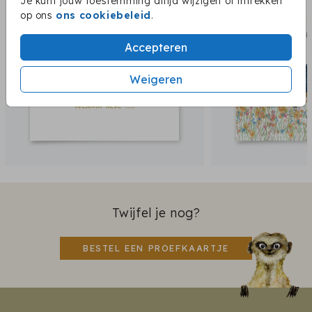
Je kunt jouw toestemming altijd wijzigen of intrekken
op ons
ons cookiebeleid
.
Accepteren
Weigeren
Twijfel je nog?
BESTEL EEN PROEFKAARTJE