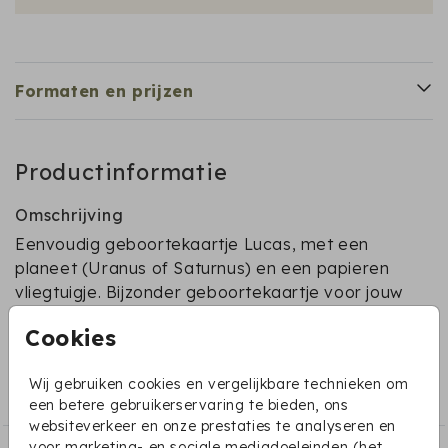
Formaten en prijzen
Productinformatie
Omschrijving
Eenvoudig geboortekaartje Lucas, met een
planeet (Uranus of Saturnus) en een papieren
vliegtuigje. Bijzonder geboortekaartje voor jouw
zoontje!
Cookies
Collectie
Wij gebruiken cookies en vergelijkbare technieken om
Bijzondere vormen
een betere gebruikerservaring te bieden, ons
websiteverkeer en onze prestaties te analyseren en
voor marketing- en sociale mediadoeleinden (het