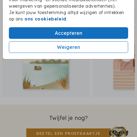
Dit vind je misschien ook leuk:
weergeven van gepersonaliseerde advertenties).
Je kunt jouw toestemming altijd wijzigen of intrekken
op ons
ons cookiebeleid
.
Accepteren
Weigeren
Twijfel je nog?
BESTEL EEN PROEFKAARTJE