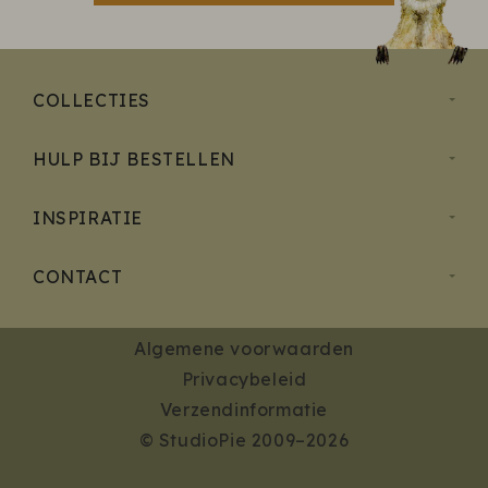
COLLECTIES
HULP BIJ BESTELLEN
INSPIRATIE
CONTACT
Algemene voorwaarden
Privacybeleid
Verzendinformatie
© StudioPie 2009–2026