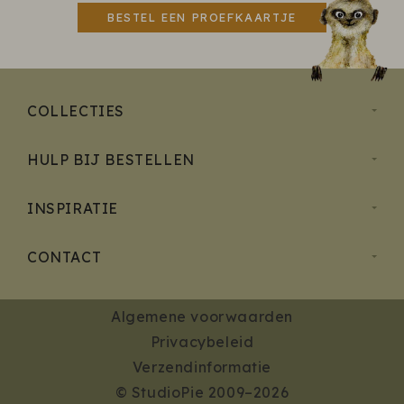
BESTEL EEN PROEFKAARTJE
COLLECTIES
HULP BIJ BESTELLEN
INSPIRATIE
CONTACT
Algemene voorwaarden
Privacybeleid
Verzendinformatie
© StudioPie 2009–2026