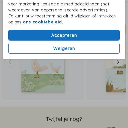
voor marketing- en sociale mediadoeleinden (het
weergeven van gepersonaliseerde advertenties).
Dit vind je misschien ook leuk:
Je kunt jouw toestemming altijd wijzigen of intrekken
op ons
ons cookiebeleid
.
Accepteren
Weigeren
Twijfel je nog?