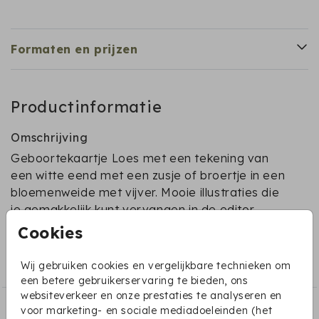
Formaten en prijzen
Productinformatie
Omschrijving
Geboortekaartje Loes met een tekening van
een witte eend met een zusje of broertje in een
bloemenweide met vijver. Mooie illustraties die
je gemakkelijk kunt vervangen in de editor
Cookies
Collectie
Wij gebruiken cookies en vergelijkbare technieken om
Bijzondere vormen
een betere gebruikerservaring te bieden, ons
websiteverkeer en onze prestaties te analyseren en
Dit vind je misschien ook leuk:
voor marketing- en sociale mediadoeleinden (het