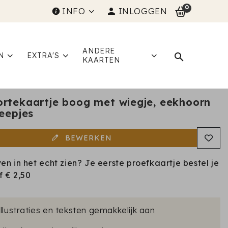
0
INFO
INLOGGEN
ANDERE
N
EXTRA'S
KAARTEN
rtekaartje boog met wiegje, eekhoorn
reepjes
BEWERKEN
ven in het echt zien? Je eerste proefkaartje bestel je
af
€ 2,50
illustraties en teksten gemakkelijk aan