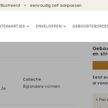
ïllustreerd
•
eenvoudig zelf aanpassen
TEKAARTJES
ENVELOPPEN
GEBOORTEBORDE
Geboo
en st
Eerst e
Collectie
n
al van
Bijzondere vormen
. Je
+ Pas 