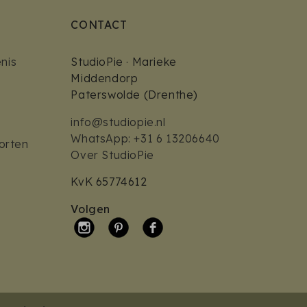
CONTACT
nis
StudioPie · Marieke
Middendorp
Paterswolde (Drenthe)
info@studiopie.nl
WhatsApp: +31 6 13206640
orten
Over StudioPie
KvK 65774612
Volgen