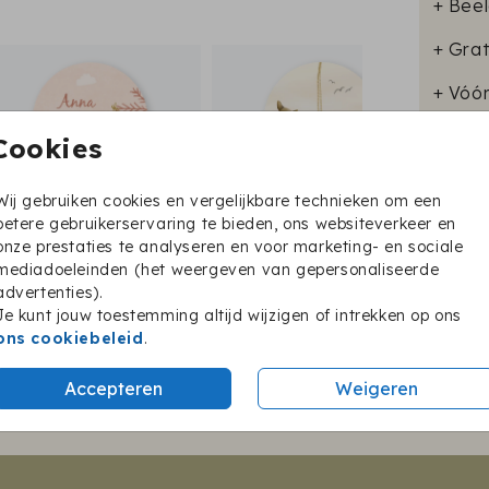
+ Beel
+ Grat
+ Vóó
Cookies
Wij gebruiken cookies en vergelijkbare technieken om een
Format
betere gebruikerservaring te bieden, ons websiteverkeer en
onze prestaties te analyseren en voor marketing- en sociale
mediadoeleinden (het weergeven van gepersonaliseerde
advertenties).
Je kunt jouw toestemming altijd wijzigen of intrekken op ons
Twijfel je nog?
ons cookiebeleid
.
Accepteren
Weigeren
BESTEL EEN PROEFKAARTJE