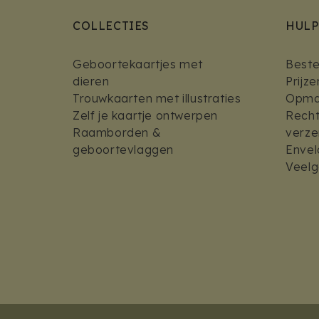
COLLECTIES
HULP
Geboortekaartjes met
Bestel
dieren
Prijz
Trouwkaarten met illustraties
Opmaa
Zelf je kaartje ontwerpen
Recht
Raamborden &
verz
geboortevlaggen
Envel
Veelg