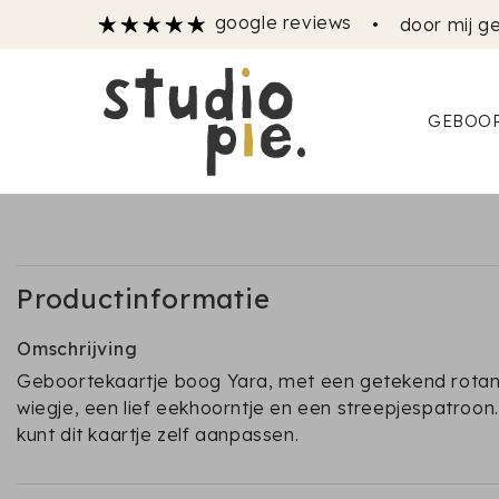
google reviews
•
door mij ge
GEBOOR
Productinformatie
Omschrijving
Geboortekaartje boog Yara, met een getekend rota
wiegje, een lief eekhoorntje en een streepjespatroon
kunt dit kaartje zelf aanpassen.