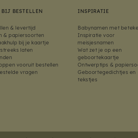
 BIJ BESTELLEN
INSPIRATIE
len & levertijd
Babynamen met beteke
en & papiersoorten
Inspiratie voor
khulp bij je kaartje
meisjesnamen
streeks laten
Wat zet je op een
enden
geboortekaartje
oppen vooruit bestellen
Ontwerptips & papierso
estelde vragen
Geboortegedichtjes en
tekstjes