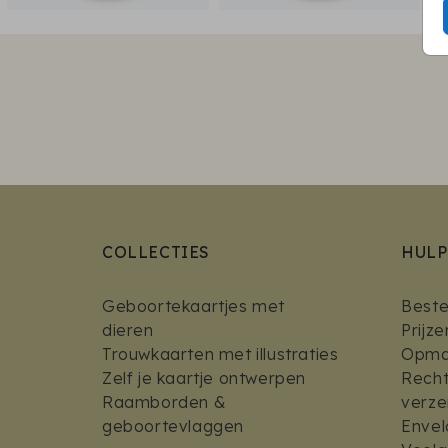
COLLECTIES
HULP
Geboortekaartjes met
Bestel
dieren
Prijz
Trouwkaarten met illustraties
Opmaa
Zelf je kaartje ontwerpen
Recht
Raamborden &
verz
geboortevlaggen
Envel