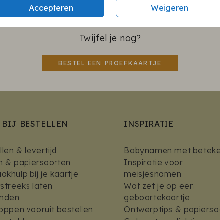
Accepteren
Weigeren
Twijfel je nog?
BESTEL EEN PROEFKAARTJE
 BIJ BESTELLEN
INSPIRATIE
len & levertijd
Babynamen met beteke
en & papiersoorten
Inspiratie voor
khulp bij je kaartje
meisjesnamen
streeks laten
Wat zet je op een
enden
geboortekaartje
oppen vooruit bestellen
Ontwerptips & papierso