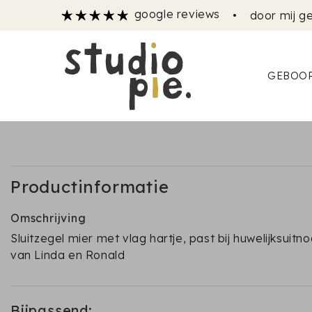
google reviews
•
door mij ge
GEBOOR
Productinformatie
Omschrijving
Sluitzegel mier met vlag hartje, past bij huwelijksuitno
van Linda en Ronald
Bijpassend: