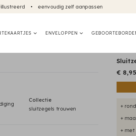
ïllustreerd
•
eenvoudig zelf aanpassen
TEKAARTJES
ENVELOPPEN
GEBOORTEBORDE
Sluitz
€ 8,9
Collectie
diging
+ rond
sluitzegels trouwen
+ maa
+ met