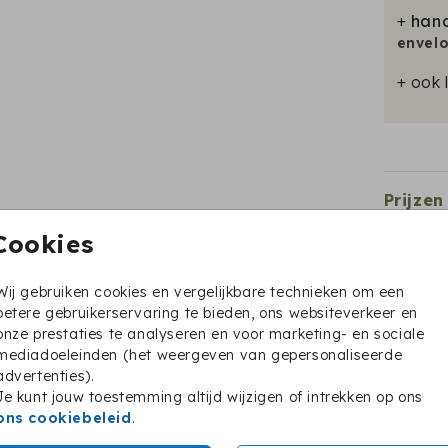
+
hand
envel
+ ook 
Prijzen
Cookies
sluitzegel
sluitzegel
Wij gebruiken cookies en vergelijkbare technieken om een
betere gebruikerservaring te bieden, ons websiteverkeer en
onze prestaties te analyseren en voor marketing- en sociale
mediadoeleinden (het weergeven van gepersonaliseerde
advertenties).
Je kunt jouw toestemming altijd wijzigen of intrekken op ons
ons cookiebeleid
.