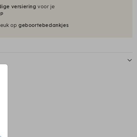
ige versiering
voor je
op
leuk op
geboortebedankjes
sluitzegel
sluitzegel