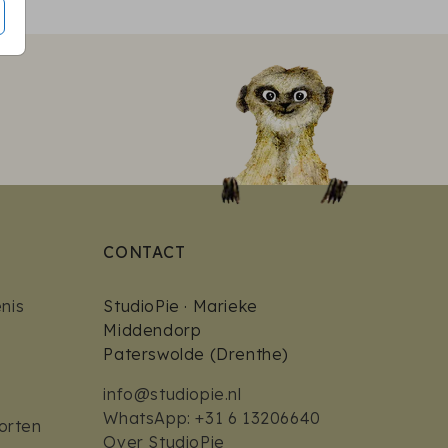
CONTACT
nis
StudioPie · Marieke
Middendorp
Paterswolde (Drenthe)
info@studiopie.nl
WhatsApp: +31 6 13206640
orten
Over StudioPie