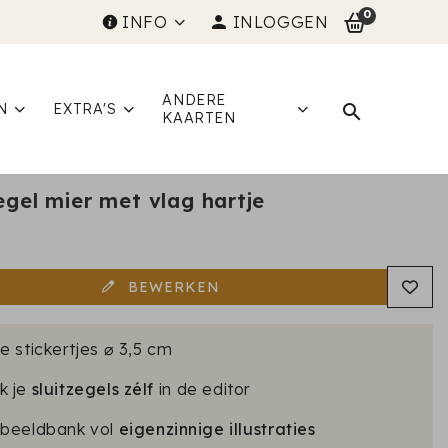
0
INFO
INLOGGEN
ANDERE
N
EXTRA'S
KAARTEN
egel mier met vlag hartje
5
BEWERKEN
e stickertjes ⌀ 3,5 cm
k je
sluitzegels zélf
in de editor
 beeldbank vol
eigenzinnige illustraties