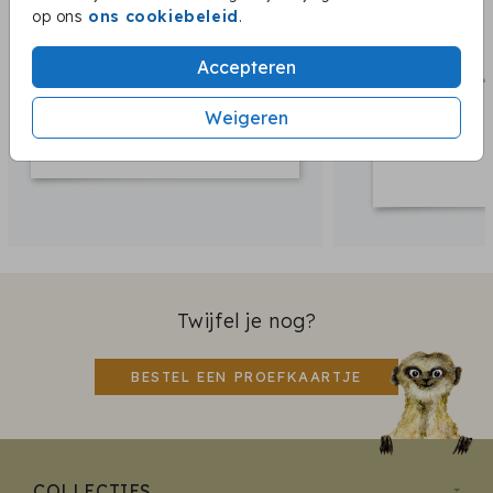
op ons
ons cookiebeleid
.
Accepteren
Weigeren
Twijfel je nog?
BESTEL EEN PROEFKAARTJE
COLLECTIES