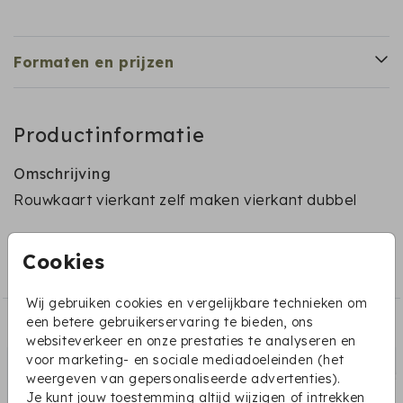
Formaten en prijzen
Productinformatie
Omschrijving
Rouwkaart vierkant zelf maken vierkant dubbel
Collectie
Cookies
Rouwkaart
Wij gebruiken cookies en vergelijkbare technieken om
een betere gebruikerservaring te bieden, ons
Dit vind je misschien ook leuk:
websiteverkeer en onze prestaties te analyseren en
voor marketing- en sociale mediadoeleinden (het
weergeven van gepersonaliseerde advertenties).
Je kunt jouw toestemming altijd wijzigen of intrekken