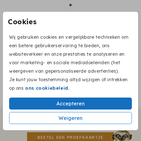
Cookies
Naturel (recycled) 14 X 14
Wij gebruiken cookies en vergelijkbare technieken om
Aantal
x 1
Prijs:
€ 0,45
een betere gebruikerservaring te bieden, ons
websiteverkeer en onze prestaties te analyseren en
voor marketing- en sociale mediadoeleinden (het
weergeven van gepersonaliseerde advertenties).
OMSCHRIJVING
Je kunt jouw toestemming altijd wijzigen of intrekken
naturel (recycled) 14 x 14
op ons
ons cookiebeleid
.
Prijs:
€ 0,45
per 1
Accepteren
Weigeren
Twijfel je nog?
BESTEL EEN PROEFKAARTJE