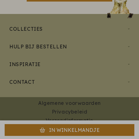
COLLECTIES
HULP BIJ BESTELLEN
INSPIRATIE
CONTACT
Algemene voorwaarden
Privacybeleid
Verzendinformatie
© StudioPie 2009–2026
IN WINKELMANDJE