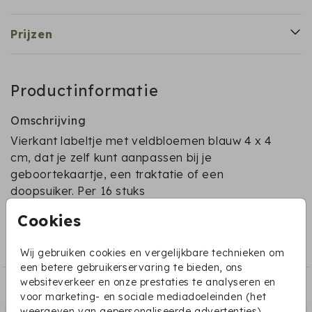
Prijzen
Productinformatie
Omschrijving
Vierkant labeltje met veldbloemen blauw 4 x 4
cm, dat je zelf kunt aanpassen bij je
geboortekaartje, een traktatie of een
doopsuiker. Per 16 stuks
Cookies
Collectie
Labels voor doopsuikers
Wij gebruiken cookies en vergelijkbare technieken om
een betere gebruikerservaring te bieden, ons
websiteverkeer en onze prestaties te analyseren en
Dit vind je misschien ook leuk:
voor marketing- en sociale mediadoeleinden (het
weergeven van gepersonaliseerde advertenties).