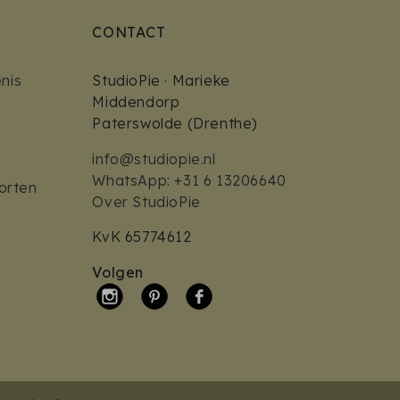
CONTACT
nis
StudioPie · Marieke
Middendorp
Paterswolde (Drenthe)
info@studiopie.nl
WhatsApp: +31 6 13206640
orten
Over StudioPie
KvK 65774612
Volgen