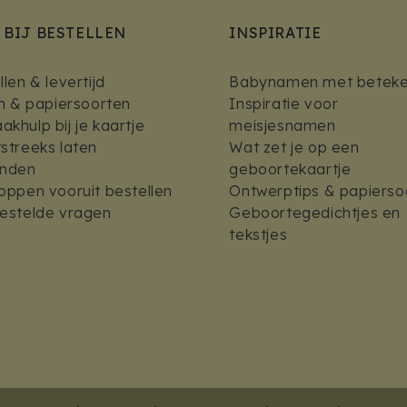
 BIJ BESTELLEN
INSPIRATIE
len & levertijd
Babynamen met beteke
en & papiersoorten
Inspiratie voor
khulp bij je kaartje
meisjesnamen
streeks laten
Wat zet je op een
enden
geboortekaartje
oppen vooruit bestellen
Ontwerptips & papierso
estelde vragen
Geboortegedichtjes en
tekstjes