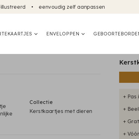
ïllustreerd
•
eenvoudig zelf aanpassen
TEKAARTJES
ENVELOPPEN
GEBOORTEBORDE
Kerst
+ Pas 
Collectie
tje
+ Beel
Kerstkaartjes met dieren
lijke
+ Grat
+ Vóó