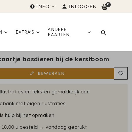
0
INFO
INLOGGEN
ANDERE
N
EXTRA'S
KAARTEN
kaartje bosdieren bij de kerstboom
BEWERKEN
illustraties en teksten gemakkelijk aan
dbank met eigen illustraties
is hulp bij het opmaken
r 18.00 u besteld → vandaag gedrukt