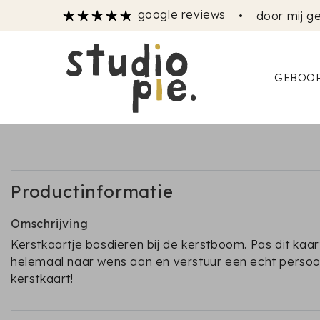
google reviews
•
door mij ge
GEBOOR
Productinformatie
Omschrijving
Kerstkaartje bosdieren bij de kerstboom. Pas dit kaar
helemaal naar wens aan en verstuur een echt persoon
kerstkaart!