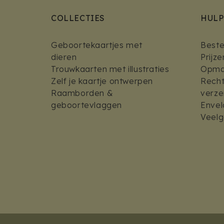
COLLECTIES
HULP
Geboortekaartjes met
Bestel
dieren
Prijz
Trouwkaarten met illustraties
Opmaa
Zelf je kaartje ontwerpen
Recht
Raamborden &
verz
geboortevlaggen
Envel
Veelg