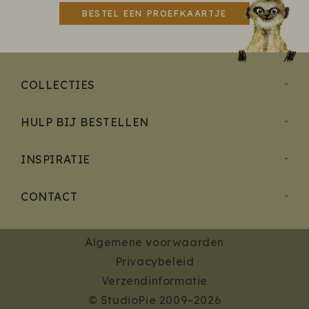
BESTEL EEN PROEFKAARTJE
COLLECTIES
HULP BIJ BESTELLEN
INSPIRATIE
CONTACT
Algemene voorwaarden
Privacybeleid
Verzendinformatie
© StudioPie 2009–2026