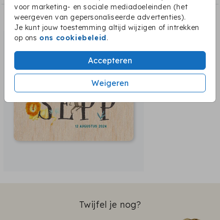
voor marketing- en sociale mediadoeleinden (het
weergeven van gepersonaliseerde advertenties).
Dit vind je misschien ook leuk:
Je kunt jouw toestemming altijd wijzigen of intrekken
op ons
ons cookiebeleid
.
Accepteren
Weigeren
Twijfel je nog?