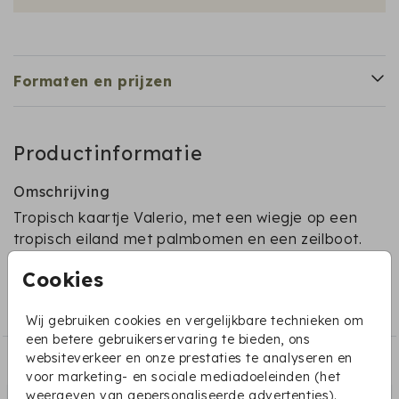
Formaten en prijzen
Productinformatie
Omschrijving
Tropisch kaartje Valerio, met een wiegje op een
tropisch eiland met palmbomen en een zeilboot.
Cookies
Collectie
overige geboortekaartjes
Wij gebruiken cookies en vergelijkbare technieken om
een betere gebruikerservaring te bieden, ons
websiteverkeer en onze prestaties te analyseren en
Dit vind je misschien ook leuk:
voor marketing- en sociale mediadoeleinden (het
weergeven van gepersonaliseerde advertenties).