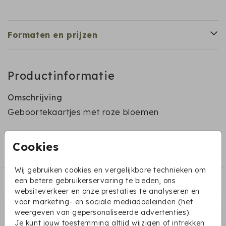
Formaten en prijzen
Productinformatie
Omschrijving
Geboortekaartjes met roze bloemen
Collectie
Cookies
overige geboortekaartjes
Wij gebruiken cookies en vergelijkbare technieken om
een betere gebruikerservaring te bieden, ons
Dit vind je misschien ook leuk:
websiteverkeer en onze prestaties te analyseren en
voor marketing- en sociale mediadoeleinden (het
weergeven van gepersonaliseerde advertenties).
Je kunt jouw toestemming altijd wijzigen of intrekken