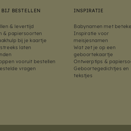
 BIJ BESTELLEN
INSPIRATIE
len & levertijd
Babynamen met beteke
en & papiersoorten
Inspiratie voor
khulp bij je kaartje
meisjesnamen
streeks laten
Wat zet je op een
enden
geboortekaartje
oppen vooruit bestellen
Ontwerptips & papierso
estelde vragen
Geboortegedichtjes en
tekstjes