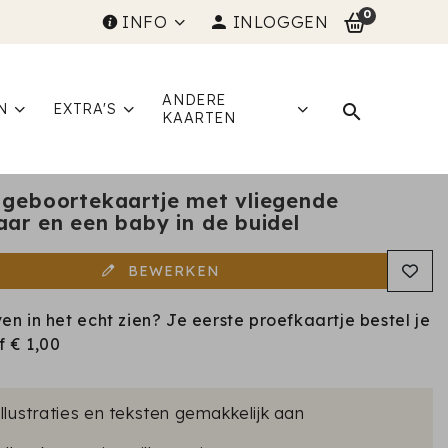
0
INFO
INLOGGEN
ANDERE
N
EXTRA'S
KAARTEN
 geboortekaartje met vliegende
aar en een baby in de buidel
BEWERKEN
ven in het echt zien? Je eerste proefkaartje bestel je
af
€ 1,00
illustraties en teksten gemakkelijk aan