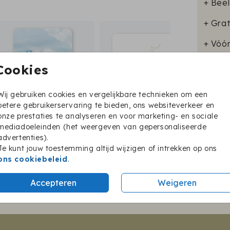
+ Beel
+ Grat
+ Vóó
Cookies
Wij gebruiken cookies en vergelijkbare technieken om een
Format
betere gebruikerservaring te bieden, ons websiteverkeer en
onze prestaties te analyseren en voor marketing- en sociale
mediadoeleinden (het weergeven van gepersonaliseerde
advertenties).
Je kunt jouw toestemming altijd wijzigen of intrekken op ons
Twijfel je nog?
ons cookiebeleid
.
Accepteren
Weigeren
BESTEL EEN PROEFKAARTJE