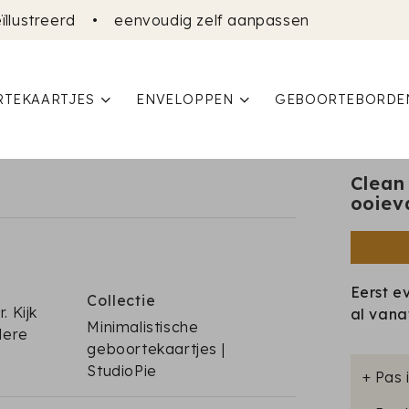
ïllustreerd
•
eenvoudig zelf aanpassen
TEKAARTJES
ENVELOPPEN
GEBOORTEBORDE
Clean
ooiev
Eerst e
Collectie
 Kijk
al van
Minimalistische
dere
geboortekaartjes |
StudioPie
+ Pas 