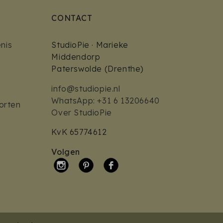
CONTACT
nis
StudioPie · Marieke
Middendorp
Paterswolde (Drenthe)
info@studiopie.nl
WhatsApp: +31 6 13206640
orten
Over StudioPie
KvK 65774612
Volgen