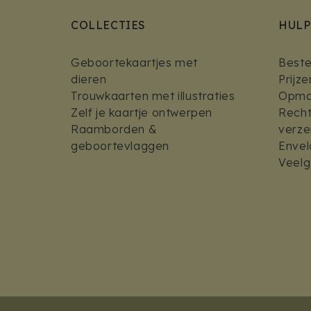
COLLECTIES
HULP
Geboortekaartjes met
Bestel
dieren
Prijz
Trouwkaarten met illustraties
Opmaa
Zelf je kaartje ontwerpen
Recht
Raamborden &
verz
geboortevlaggen
Envel
Veelg