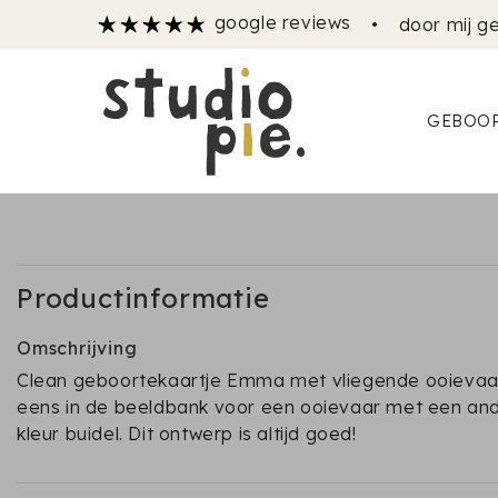
google reviews
•
door mij ge
GEBOOR
Productinformatie
Omschrijving
Clean geboortekaartje Emma met vliegende ooievaar.
eens in de beeldbank voor een ooievaar met een an
kleur buidel. Dit ontwerp is altijd goed!