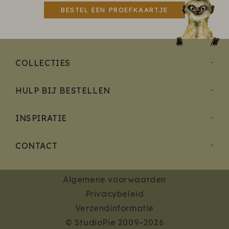
BESTEL EEN PROEFKAARTJE
COLLECTIES
HULP BIJ BESTELLEN
INSPIRATIE
CONTACT
Algemene voorwaarden
Privacybeleid
Verzendinformatie
© StudioPie 2009–2026