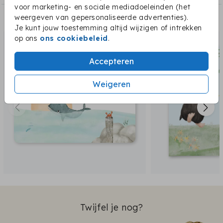
voor marketing- en sociale mediadoeleinden (het
weergeven van gepersonaliseerde advertenties).
Dit vind je misschien ook leuk:
Je kunt jouw toestemming altijd wijzigen of intrekken
op ons
ons cookiebeleid
.
Accepteren
Weigeren
Twijfel je nog?