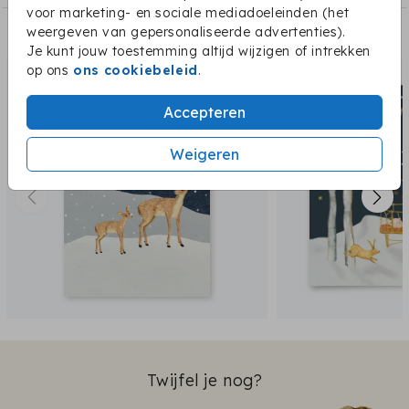
voor marketing- en sociale mediadoeleinden (het
weergeven van gepersonaliseerde advertenties).
Dit vind je misschien ook leuk:
Je kunt jouw toestemming altijd wijzigen of intrekken
op ons
ons cookiebeleid
.
Accepteren
Weigeren
Twijfel je nog?