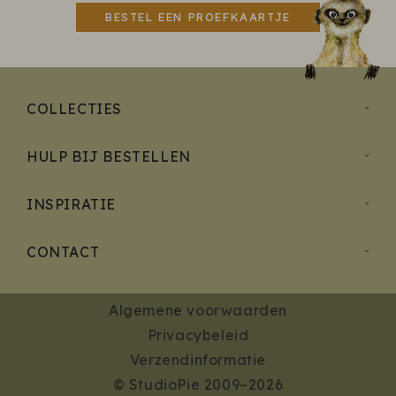
BESTEL EEN PROEFKAARTJE
COLLECTIES
HULP BIJ BESTELLEN
INSPIRATIE
CONTACT
Algemene voorwaarden
Privacybeleid
Verzendinformatie
© StudioPie 2009–2026