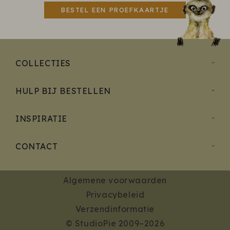
BESTEL EEN PROEFKAARTJE
COLLECTIES
HULP BIJ BESTELLEN
INSPIRATIE
CONTACT
Algemene voorwaarden
Privacybeleid
Verzendinformatie
© StudioPie 2009–2026