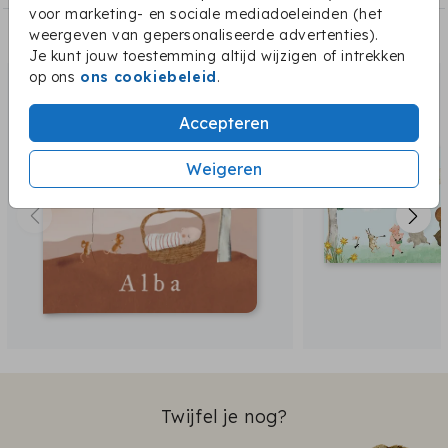
voor marketing- en sociale mediadoeleinden (het
weergeven van gepersonaliseerde advertenties).
Dit vind je misschien ook leuk:
Je kunt jouw toestemming altijd wijzigen of intrekken
op ons
ons cookiebeleid
.
Accepteren
Weigeren
Twijfel je nog?