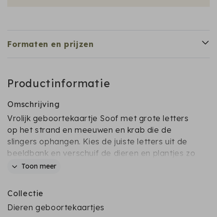
Formaten en prijzen
Productinformatie
Omschrijving
Vrolijk geboortekaartje Soof met grote letters
op het strand en meeuwen en krab die de
slingers ophangen. Kies de juiste letters uit de
beeldbank en verschuif de dieren en plantjes zo
dat je weer een mooi ontwerp krijgt. Kom je er
Toon meer
niet uit? Stuur me een berichtje! Ik help je graag!
Collectie
Dieren geboortekaartjes