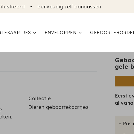
ïllustreerd
•
eenvoudig zelf aanpassen
TEKAARTJES
ENVELOPPEN
GEBOORTEBORDE
Geboo
gele 
Eerst e
Collectie
al van
Dieren geboortekaartjes
e
aken.
+ Pas 