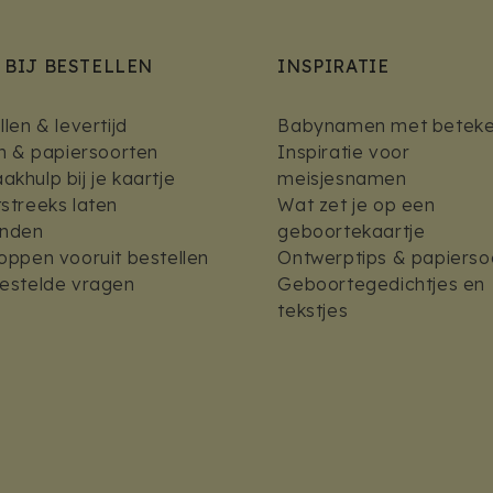
 BIJ BESTELLEN
INSPIRATIE
len & levertijd
Babynamen met beteke
en & papiersoorten
Inspiratie voor
khulp bij je kaartje
meisjesnamen
streeks laten
Wat zet je op een
enden
geboortekaartje
oppen vooruit bestellen
Ontwerptips & papierso
estelde vragen
Geboortegedichtjes en
tekstjes