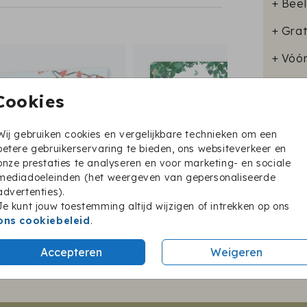
+ Beel
+ Grat
+ Vóó
Cookies
Wij gebruiken cookies en vergelijkbare technieken om een
Format
betere gebruikerservaring te bieden, ons websiteverkeer en
onze prestaties te analyseren en voor marketing- en sociale
mediadoeleinden (het weergeven van gepersonaliseerde
advertenties).
Je kunt jouw toestemming altijd wijzigen of intrekken op ons
ons cookiebeleid
.
Twijfel je nog?
Accepteren
Weigeren
BESTEL EEN PROEFKAARTJE