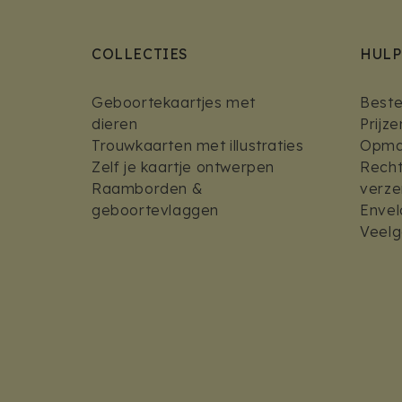
COLLECTIES
HULP
Geboortekaartjes met
Bestel
dieren
Prijz
Trouwkaarten met illustraties
Opmaa
Zelf je kaartje ontwerpen
Recht
Raamborden &
verz
geboortevlaggen
Envel
Veelg