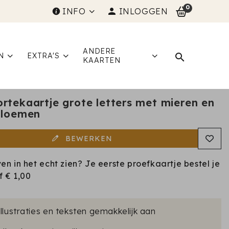
0
INFO
INLOGGEN
ANDERE
N
EXTRA'S
KAARTEN
rtekaartje grote letters met mieren en
bloemen
BEWERKEN
ven in het echt zien? Je eerste proefkaartje bestel je
af
€ 1,00
illustraties en teksten gemakkelijk aan