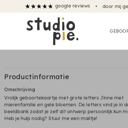
google reviews
•
door mij ge
GEBOOR
Productinformatie
Omschrijving
Vrolijk geboortekaartje met grote letters Jinne met
mierenfamilie en gele bloemen. De letters vind je in d
beeldbank zodat je zelf dit ontwerp persoonlijk kun m
Heb je hulp nodig? Stuur me een mailtje!