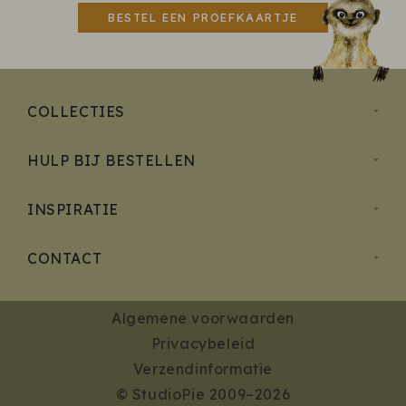
BESTEL EEN PROEFKAARTJE
COLLECTIES
HULP BIJ BESTELLEN
INSPIRATIE
CONTACT
Algemene voorwaarden
Privacybeleid
Verzendinformatie
© StudioPie 2009–2026