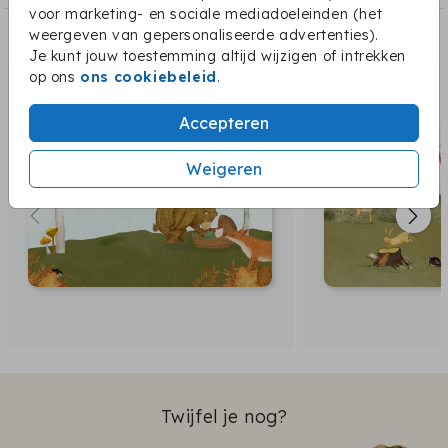
voor marketing- en sociale mediadoeleinden (het
weergeven van gepersonaliseerde advertenties).
Dit vind je misschien ook leuk:
Je kunt jouw toestemming altijd wijzigen of intrekken
op ons
ons cookiebeleid
.
Accepteren
Weigeren
Twijfel je nog?