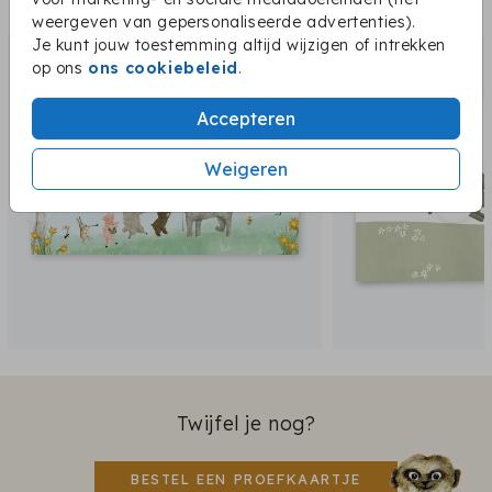
Dit vind je misschien ook leuk:
weergeven van gepersonaliseerde advertenties).
Je kunt jouw toestemming altijd wijzigen of intrekken
op ons
ons cookiebeleid
.
Accepteren
Weigeren
Twijfel je nog?
BESTEL EEN PROEFKAARTJE