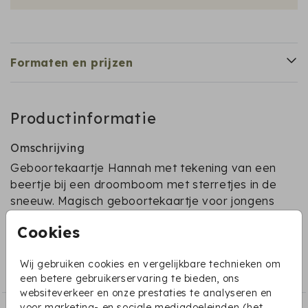
Formaten en prijzen
Productinformatie
Omschrijving
Geboortekaartje Hannah met tekening van een
beertje bij een droomboom met sterretjes in de
sneeuw. Magisch geboortekaartje voor jongens
en meisjes. Hulp nodig? Stuur een berichtje!
Cookies
Collectie
Wij gebruiken cookies en vergelijkbare technieken om
Dieren geboortekaartjes
een betere gebruikerservaring te bieden, ons
websiteverkeer en onze prestaties te analyseren en
voor marketing- en sociale mediadoeleinden (het