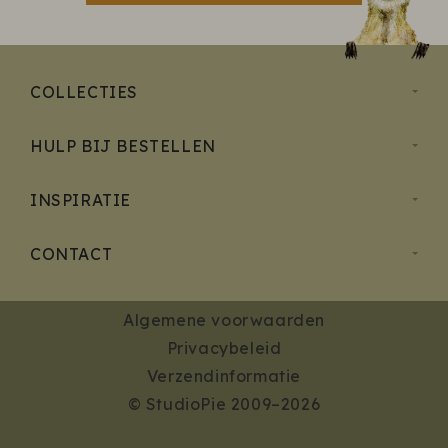
COLLECTIES
HULP BIJ BESTELLEN
INSPIRATIE
CONTACT
Algemene voorwaarden
Privacybeleid
Verzendinformatie
© StudioPie 2009–2026