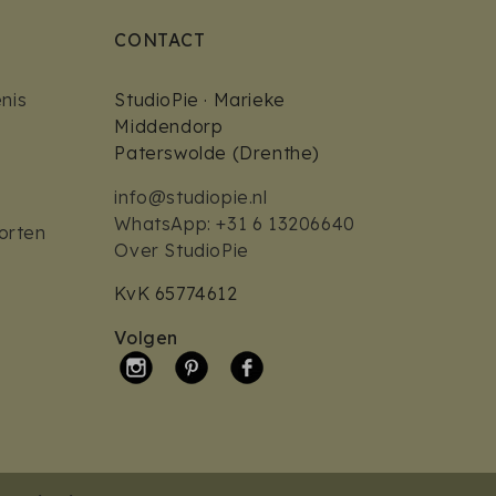
CONTACT
nis
StudioPie · Marieke
Middendorp
Paterswolde (Drenthe)
info@studiopie.nl
WhatsApp: +31 6 13206640
orten
Over StudioPie
KvK 65774612
Volgen