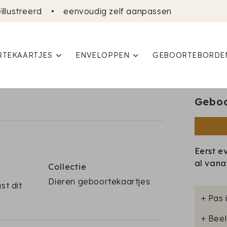
ïllustreerd
•
eenvoudig zelf aanpassen
TEKAARTJES
ENVELOPPEN
GEBOORTEBORDE
Geboo
Eerst e
al van
Collectie
Dieren geboortekaartjes
st dit
+ Pas 
+ Beel