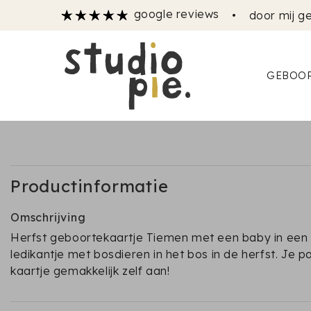
google reviews
•
door mij ge
GEBOOR
Productinformatie
Omschrijving
Herfst geboortekaartje Tiemen met een baby in een
ledikantje met bosdieren in het bos in de herfst. Je pa
kaartje gemakkelijk zelf aan!