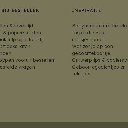
 BIJ BESTELLEN
INSPIRATIE
len & levertijd
Babynamen met beteke
en & papiersoorten
Inspiratie voor
khulp bij je kaartje
meisjesnamen
streeks laten
Wat zet je op een
enden
geboortekaartje
oppen vooruit bestellen
Ontwerptips & papierso
estelde vragen
Geboortegedichtjes en
tekstjes