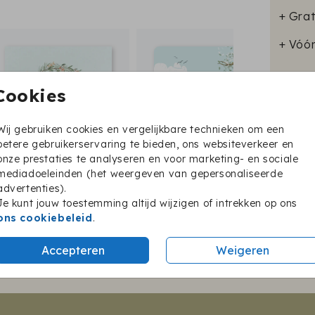
+ Grat
+ Vóó
Cookies
Format
Wij gebruiken cookies en vergelijkbare technieken om een
betere gebruikerservaring te bieden, ons websiteverkeer en
onze prestaties te analyseren en voor marketing- en sociale
mediadoeleinden (het weergeven van gepersonaliseerde
advertenties).
Je kunt jouw toestemming altijd wijzigen of intrekken op ons
Twijfel je nog?
ons cookiebeleid
.
Accepteren
Weigeren
BESTEL EEN PROEFKAARTJE