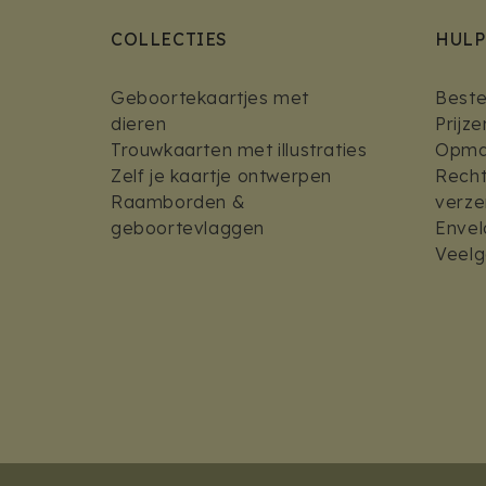
COLLECTIES
HULP
Geboortekaartjes met
Bestel
dieren
Prijz
Trouwkaarten met illustraties
Opmaa
Zelf je kaartje ontwerpen
Recht
Raamborden &
verz
geboortevlaggen
Envel
Veelg