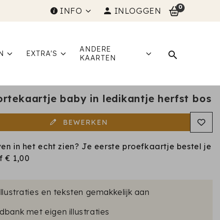
0
INFO
INLOGGEN
ANDERE
N
EXTRA'S
KAARTEN
rtekaartje baby in ledikantje herfst bos
BEWERKEN
ven in het echt zien? Je eerste proefkaartje bestel je
af
€ 1,00
illustraties en teksten gemakkelijk aan
dbank met eigen illustraties