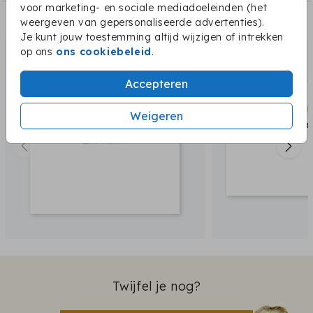
voor marketing- en sociale mediadoeleinden (het
weergeven van gepersonaliseerde advertenties).
Dit vind je misschien ook leuk:
Je kunt jouw toestemming altijd wijzigen of intrekken
op ons
ons cookiebeleid
.
Accepteren
Weigeren
Twijfel je nog?