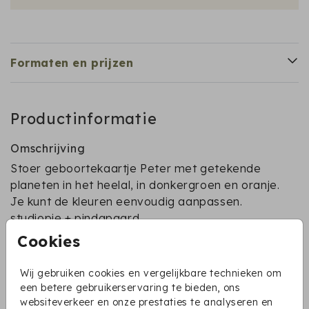
Formaten en prijzen
Productinformatie
Omschrijving
Stoer geboortekaartje Peter met getekende
planeten in het heelal, in donkergroen en oranje.
Je kunt de kleuren eenvoudig aanpassen.
studiopie + pindapaard
Cookies
Pindapaard
Collectie
Wij gebruiken cookies en vergelijkbare technieken om
een betere gebruikerservaring te bieden, ons
Pindapaard collectie
websiteverkeer en onze prestaties te analyseren en