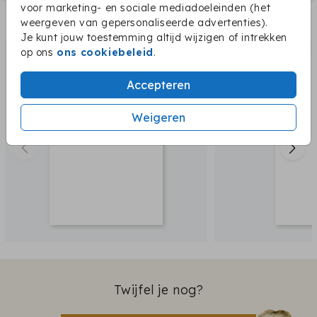
voor marketing- en sociale mediadoeleinden (het
weergeven van gepersonaliseerde advertenties).
Dit vind je misschien ook leuk:
Je kunt jouw toestemming altijd wijzigen of intrekken
op ons
ons cookiebeleid
.
Accepteren
Weigeren
Twijfel je nog?