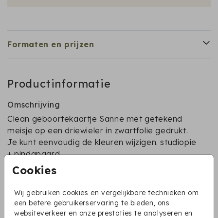
Formaten en prijzen
Productinformatie
Omschrijving
Clean geboortekaartje Sanne met getekend
meisje op een driewieler in zwartfolie gedrukt.
Je kunt eenvoudig de kleuren wijzigen. studiopie
+ pindapaard
Cookies
Pindapaard
Collectie
Wij gebruiken cookies en vergelijkbare technieken om
een betere gebruikerservaring te bieden, ons
Pindapaard collectie
websiteverkeer en onze prestaties te analyseren en