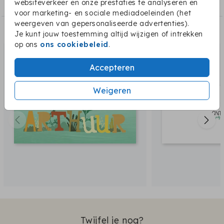
Collectie van Image de Julie
websiteverkeer en onze prestaties te analyseren en
voor marketing- en sociale mediadoeleinden (het
weergeven van gepersonaliseerde advertenties).
Dit vind je misschien ook leuk:
Je kunt jouw toestemming altijd wijzigen of intrekken
op ons
ons cookiebeleid
.
Accepteren
Weigeren
Twijfel je nog?