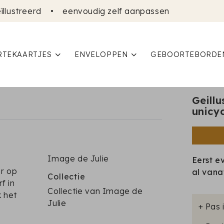
ïllustreerd
•
eenvoudig zelf aanpassen
TEKAARTJES
ENVELOPPEN
GEBOORTEBORDE
Geill
unicy
Image de Julie
Eerst e
er op
al van
Collectie
f in
Collectie van Image de
k het
Julie
+ Pas 