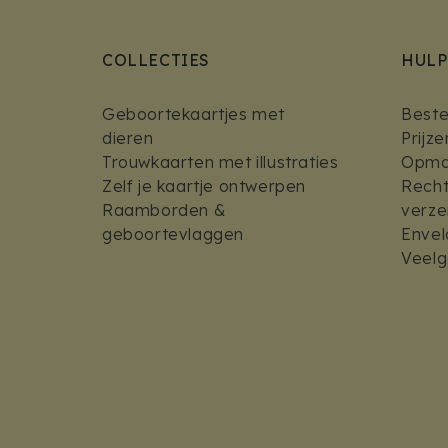
COLLECTIES
HULP
Geboortekaartjes met
Bestel
dieren
Prijz
Trouwkaarten met illustraties
Opmaa
Zelf je kaartje ontwerpen
Recht
Raamborden &
verz
geboortevlaggen
Envel
Veelg