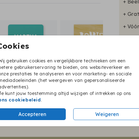
+ Beel
+ Grat
+ Vóó
Cookies
Wij gebruiken cookies en vergelijkbare technieken om een
Format
betere gebruikerservaring te bieden, ons websiteverkeer en
onze prestaties te analyseren en voor marketing- en sociale
mediadoeleinden (het weergeven van gepersonaliseerde
advertenties).
Je kunt jouw toestemming altijd wijzigen of intrekken op ons
ons cookiebeleid
.
Twijfel je nog?
Accepteren
Weigeren
BESTEL EEN PROEFKAARTJE