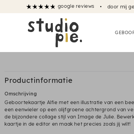
google reviews
•
door mij ge
GEBOOR
Productinformatie
Omschrijving
Geboortekaartje Alfie met een illustratie van een be
een eenwieler op een olijfgroene achtergrond van ver
de bijzondere collage stijl van Image de Julie. Bewer
kaartje in de editor en maak het precies zoals jij wilt!