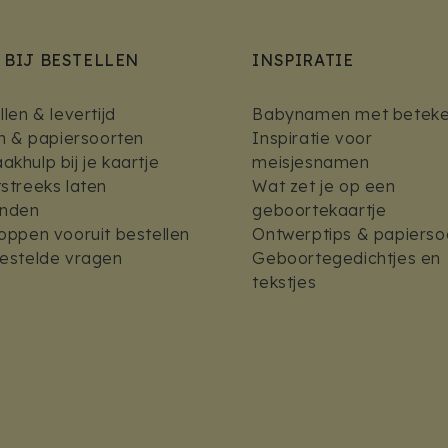
 BIJ BESTELLEN
INSPIRATIE
len & levertijd
Babynamen met beteke
en & papiersoorten
Inspiratie voor
khulp bij je kaartje
meisjesnamen
streeks laten
Wat zet je op een
enden
geboortekaartje
oppen vooruit bestellen
Ontwerptips & papierso
estelde vragen
Geboortegedichtjes en
tekstjes