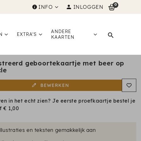
0
INFO
INLOGGEN
ANDERE
N
EXTRA'S
KAARTEN
ustreerd geboortekaartje met beer op
cle
BEWERKEN
ven in het echt zien? Je eerste proefkaartje bestel je
af
€ 1,00
illustraties en teksten gemakkelijk aan