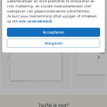
Collectie van Image de Julie
websiteverkeer en onze prestaties te analyseren en
voor marketing- en sociale mediadoeleinden (het
weergeven van gepersonaliseerde advertenties).
Dit vind je misschien ook leuk:
Je kunt jouw toestemming altijd wijzigen of intrekken
op ons
ons cookiebeleid
.
Accepteren
Weigeren
Twijfel je nog?