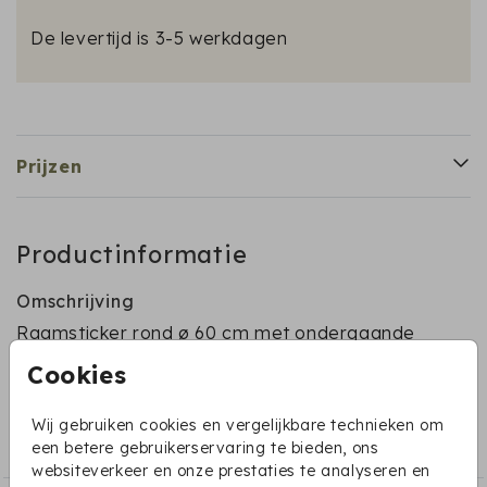
De levertijd is 3-5 werkdagen
Prijzen
Productinformatie
Omschrijving
Raamsticker rond ø 60 cm met ondergaande
zon en dolfijn
Cookies
Collectie
Wij gebruiken cookies en vergelijkbare technieken om
Geboorteborden en raamstickers
een betere gebruikerservaring te bieden, ons
websiteverkeer en onze prestaties te analyseren en