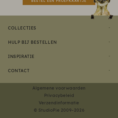
BESTEL EEN PROEFKAARTJE
COLLECTIES
HULP BIJ BESTELLEN
INSPIRATIE
CONTACT
Algemene voorwaarden
Privacybeleid
Verzendinformatie
© StudioPie 2009–2026