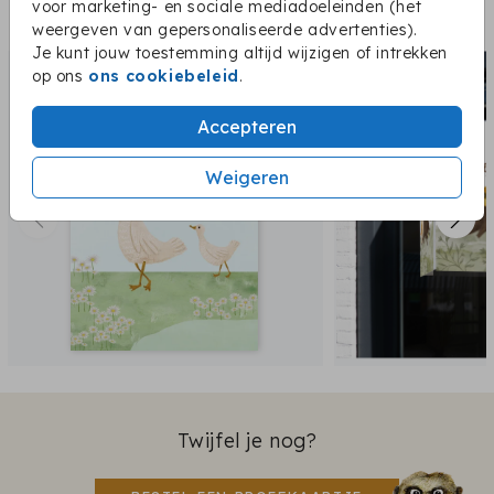
voor marketing- en sociale mediadoeleinden (het
Dit vind je misschien ook leuk:
weergeven van gepersonaliseerde advertenties).
Je kunt jouw toestemming altijd wijzigen of intrekken
dubbel raambord
op ons
ons cookiebeleid
.
Accepteren
Weigeren
Twijfel je nog?