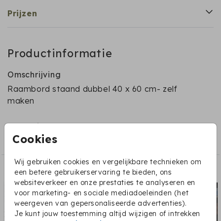
Prijzen
Productinformatie
Omschrijving
Raambord staand dubbel 40 x 60 cm- zelf
maken
Collectie
Cookies
Geboorteborden en raamstickers
Wij gebruiken cookies en vergelijkbare technieken om
Dit vind je misschien ook leuk:
een betere gebruikerservaring te bieden, ons
websiteverkeer en onze prestaties te analyseren en
voor marketing- en sociale mediadoeleinden (het
weergeven van gepersonaliseerde advertenties).
Je kunt jouw toestemming altijd wijzigen of intrekken