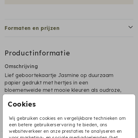
Formaten en prijzen
Productinformatie
Omschrijving
Lief geboortekaartje Jasmine op duurzaam
papier gedrukt met hertjes in een
bloemenweide met mooie kleuren als oudroze,
okergeel, roest en olijfgroen.
Cookies
Collectie
Wij gebruiken cookies en vergelijkbare technieken om
Duurzaam papier geboortekaartjes
een betere gebruikerservaring te bieden, ons
websiteverkeer en onze prestaties te analyseren en
voor marketing- en sociale mediadoeleinden (het