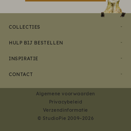
COLLECTIES
HULP BIJ BESTELLEN
INSPIRATIE
CONTACT
Algemene voorwaarden
Privacybeleid
Verzendinformatie
© StudioPie 2009–2026