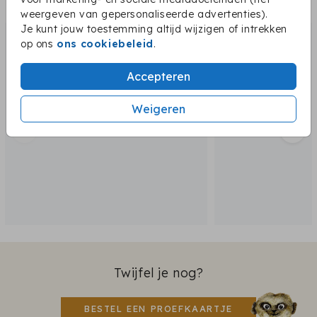
Dit vind je misschien ook leuk:
weergeven van gepersonaliseerde advertenties).
Je kunt jouw toestemming altijd wijzigen of intrekken
op ons
ons cookiebeleid
.
Accepteren
Weigeren
Twijfel je nog?
BESTEL EEN PROEFKAARTJE