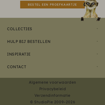
BESTEL EEN PROEFKAARTJE
COLLECTIES
HULP BIJ BESTELLEN
INSPIRATIE
CONTACT
Algemene voorwaarden
Privacybeleid
Verzendinformatie
© StudioPie 2009–2026