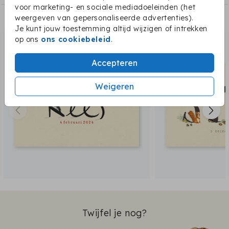
voor marketing- en sociale mediadoeleinden (het
weergeven van gepersonaliseerde advertenties).
Dit vind je misschien ook leuk:
Je kunt jouw toestemming altijd wijzigen of intrekken
op ons
ons cookiebeleid
.
Accepteren
Weigeren
Twijfel je nog?