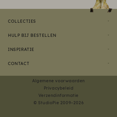
COLLECTIES
HULP BIJ BESTELLEN
INSPIRATIE
CONTACT
Algemene voorwaarden
Privacybeleid
Verzendinformatie
© StudioPie 2009–2026