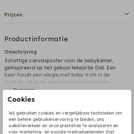
Prijzen
Productinformatie
Omschrijving
Schattige canvasposter voor de babykamer,
geïnspireerd op het geboortekaartje Dali. Een
beer houdt een wiegje met baby trots in de
lucht terwijl hij op een boomstam in het bos
staat.
Toon meer
Cookies
Collectie
Wij gebruiken cookies en vergelijkbare technieken om
Canvasposter
een betere gebruikerservaring te bieden, ons
websiteverkeer en onze prestaties te analyseren en
voor marketing- en sociale mediadoeleinden (het