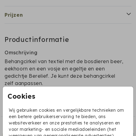
Prijzen
Productinformatie
Omschrijving
Behangcirkel van textiel met de bosdieren beer,
eekhoorn en een vosje en egeltje en een
gedichtje Berelief. Je kunt deze behangcirkel
zelf aanpassen.
Cookies
Collectie
Textielcirkels
Wij gebruiken cookies en vergelijkbare technieken om
een betere gebruikerservaring te bieden, ons
websiteverkeer en onze prestaties te analyseren en
Dit vind je misschien ook leuk:
voor marketing- en sociale mediadoeleinden (het
weergeven van gepersonaliseerde advertenties).