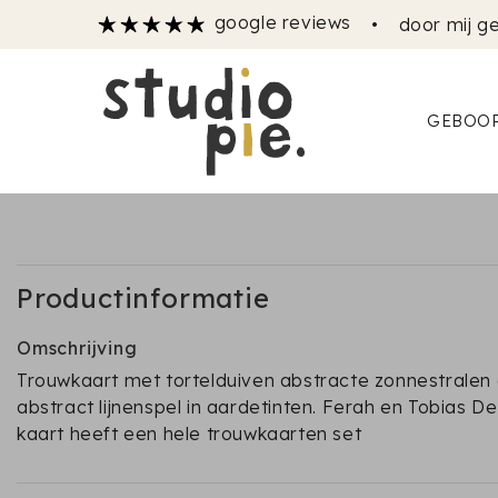
google reviews
•
door mij ge
GEBOOR
Productinformatie
Omschrijving
Trouwkaart met tortelduiven abstracte zonnestralen
abstract lijnenspel in aardetinten. Ferah en Tobias D
kaart heeft een hele trouwkaarten set