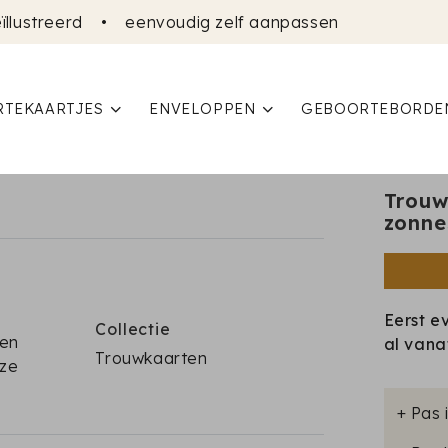
ïllustreerd
•
eenvoudig zelf aanpassen
TEKAARTJES
ENVELOPPEN
GEBOORTEBORDE
Trouw
zonne
Eerst e
Collectie
 en
al van
Trouwkaarten
eze
+ Pas 