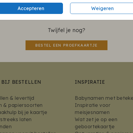
Accepteren
Weigeren
Twijfel je nog?
BESTEL EEN PROEFKAARTJE
 BIJ BESTELLEN
INSPIRATIE
len & levertijd
Babynamen met beteke
en & papiersoorten
Inspiratie voor
khulp bij je kaartje
meisjesnamen
streeks laten
Wat zet je op een
enden
geboortekaartje