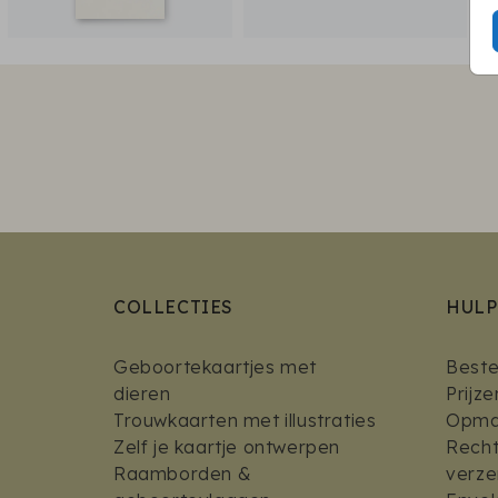
COLLECTIES
HULP
Geboortekaartjes met
Bestel
dieren
Prijz
Trouwkaarten met illustraties
Opmaa
Zelf je kaartje ontwerpen
Recht
Raamborden &
verz