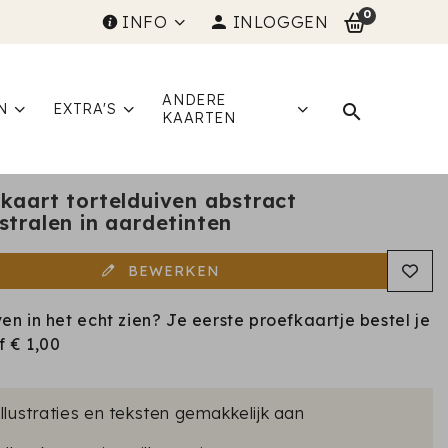
0
INFO
INLOGGEN
ANDERE
N
EXTRA'S
KAARTEN
kaart tortelduiven abstract
stralen in aardetinten
BEWERKEN
ven in het echt zien? Je eerste proefkaartje bestel je
af
€ 1,00
illustraties en teksten gemakkelijk aan