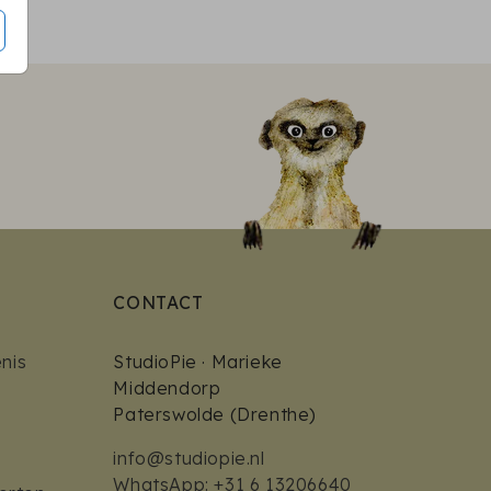
CONTACT
nis
StudioPie · Marieke
Middendorp
Paterswolde (Drenthe)
info@studiopie.nl
WhatsApp: +31 6 13206640